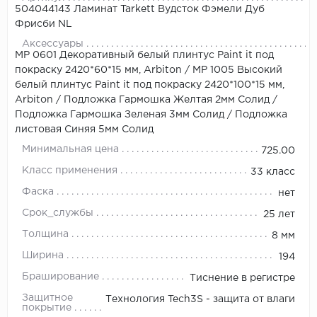
504044143 Ламинат Tarkett Вудсток Фэмели Дуб
Фрисби NL
Аксессуары
МР 0601 Декоративный белый плинтус Paint it под
покраску 2420*60*15 мм, Arbiton
/
МР 1005 Высокий
белый плинтус Paint it под покраску 2420*100*15 мм,
Arbiton
/
Подложка Гармошка Желтая 2мм Солид
/
Подложка Гармошка Зеленая 3мм Солид
/
Подложка
листовая Синяя 5мм Солид
Минимальная цена
725.00
Класс применения
33 класс
Фаска
нет
Срок_службы
25 лет
Толщина
8 мм
Ширина
194
Браширование
Тиснение в регистре
Защитное
Технология Tech3S - защита от влаги
покрытие