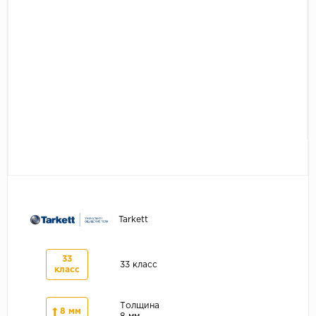
Серый
Бежевый
Дуб светлый
Коричневый
Страна
Австрия
Бельгия
Германия
Франция
Tarkett
33
33 класс
класс
Толщина
8 мм