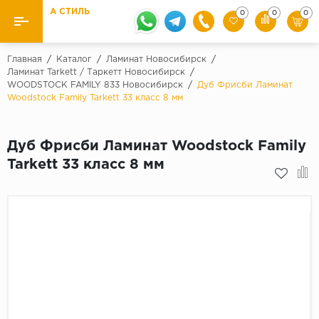
А СТИЛЬ
0
0
0
Назад
Назад
Главная
/
Каталог
/
Ламинат Новосибирск
/
Ламинат Tarkett / Таркетт Новосибирск
/
WOODSTOCK FAMILY 833 Новосибирск
/
Дуб Фрисби Ламинат
Бренды
Ламинат
Woodstock Family Tarkett 33 класс 8 мм
Kaindl
Паркетная доска
Krontex
Дуб Фрисби Ламинат Woodstock Family
Ковролин и ковровая плитка
Pergo
Tarkett 33 класс 8 мм
Quick Step
Плитка ПВХ
Класс
Линолеум
31 класс
Плинтус
32 класс
33 класс
Кварцевый ламинат SPC
Палитра
Подложка под паркет и ламинат