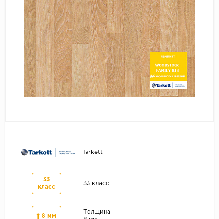
Серый
Бежевый
Дуб светлый
Коричневый
Страна
Австрия
Бельгия
Германия
Франция
Tarkett
33
33 класс
класс
Толщина
8 мм