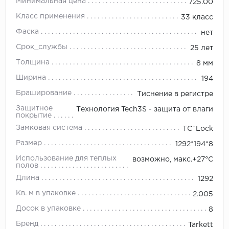
Минимальная цена
725.00
Класс применения
33 класс
Фаска
нет
Срок_службы
25 лет
Толщина
8 мм
Ширина
194
Браширование
Тиснение в регистре
Защитное
Технология Tech3S - защита от влаги
покрытие
Замковая система
TС`Lock
Размер
1292*194*8
Использование для теплых
возможно, макс.+27°С
полов
Длина
1292
Кв. м в упаковке
2.005
Досок в упаковке
8
Бренд
Tarkett