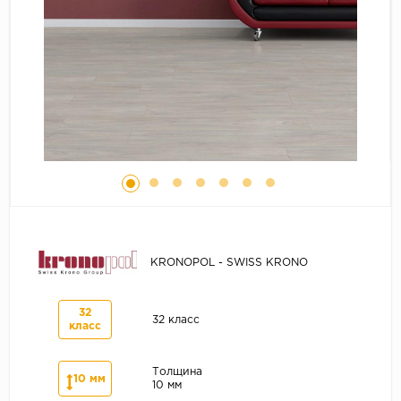
Серый
Бежевый
Дуб светлый
Коричневый
Страна
Австрия
Бельгия
Германия
Франция
KRONOPOL - SWISS KRONO
32
32 класс
класс
Толщина
10 мм
10 мм