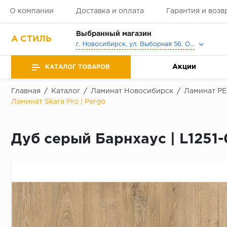
О компании
Доставка и оплата
Гарантия и возв
Выбранный магазин
А СТИЛЬ
г. Новосибирск, ул. Выборная 56, Офис, Выставочный зал
Акции
КАТАЛОГ ТОВАРОВ
Главная
/
Каталог
/
Ламинат Новосибирск
/
Ламинат P
Ламинат Skara Pro | Pergo
Дуб серый Барнхаус | L1251-