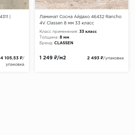
311 |
Ламинат Сосна Айдахо 46432 Rancho
4V Classen 8 мм 33 класс
Класс применения:
33 класс
Толщина:
8 мм
Бренд:
CLASSEN
1 249 ₽/м2
4 105.53 ₽
2 493 ₽
/
/упаковка
упаковка