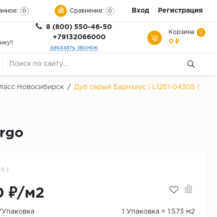
Вход
Регистрация
анное:
Сравнение:
0
0
8 (800) 550-46-50
Корзина
0
+79132066000
0 ₽
нку!!
заказать звонок
 класс Новосибирск
/
Дуб серый Барнхаус | L1251-04305 |
ergo
 0 )
0 ₽/м2
₽/Упаковка
1 Упаковка = 1.573 м2