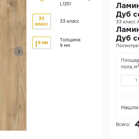
L1251
Ламин
Дуб с
33
33 класс
33 класс
класс
Ламин
Дуб с
Толщина
9 мм
9 мм
Посмотрет
Площад
пола, м
Нашли 
Всего: