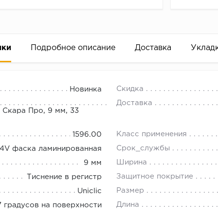
ики
Подробное описание
Доставка
Уклад
04305 Дуб серый Барнхаус
18.00.
Скидка
Новинка
Доставка
 Скара Про, 9 мм, 33
Класс применения
1596.00
Срок_службы
4V фаска ламинированная
Ширина
9 мм
Защитное покрытие
Тиснение в регистр
Размер
Uniclic
Длина
 градусов на поверхности