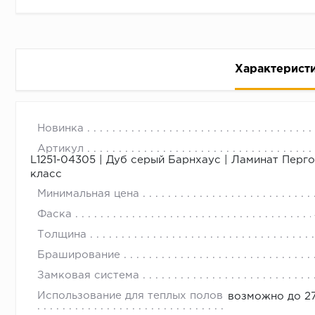
Характерист
Ламинат Pergo Skara Pro L1251-
с 09.00 до 
Новинка
Артикул
L1251-04305 | Дуб серый Барнхаус | Ламинат Перго
класс
Минимальная цена
Фаска
Толщина
Браширование
Замковая система
Использование для теплых полов
возможно до 27