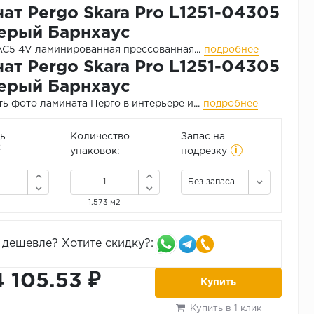
ат Pergo Skara Pro L1251-04305
ерый Барнхаус
 AC5
4V ламинированная прессованная...
подробнее
ат Pergo Skara Pro L1251-04305
ерый Барнхаус
ь фото ламината Перго в интерьере и...
подробнее
ь
Количество
Запас на
i
2
упаковок:
подрезку
Без запаса
1.573 м2
дешевле? Хотите скидку?:
4 105.53 ₽
Купить
Купить в 1 клик