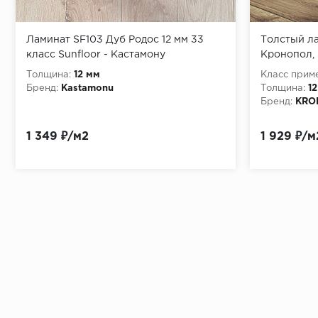
Ламинат SF103 Дуб Родос 12 мм 33
Толстый л
класс Sunfloor - Кастамону
Кронопол, 
Толщина:
12 мм
Класс прим
Бренд:
Kastamonu
Толщина:
1
Бренд:
KRO
1 349 ₽/м2
1 929 ₽/м