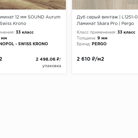
аминат 12 мм SOUND Aurum
Дуб серый винтаж | L1251-04
Swiss Krono
Ламинат Skara Pro | Pergo
енения:
33 класс
Класс применения:
33 класс
2 мм
Толщина:
9 мм
NOPOL - SWISS KRONO
Бренд:
PERGO
2
2 610 ₽/м2
2 498.06 ₽
/
упаковка