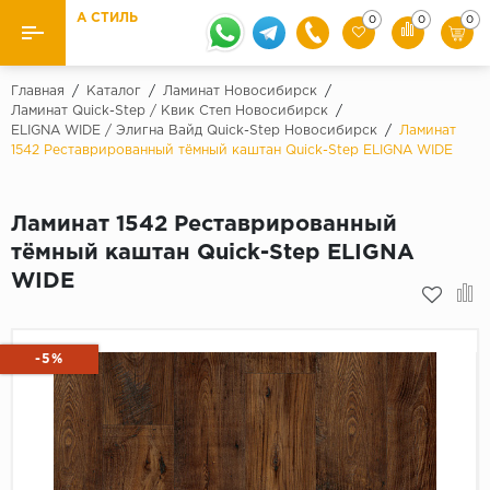
А СТИЛЬ
0
0
0
Назад
Назад
Главная
/
Каталог
/
Ламинат Новосибирск
/
Ламинат Quick-Step / Квик Степ Новосибирск
/
ELIGNA WIDE / Элигна Вайд Quick-Step Новосибирск
/
Ламинат
Бренды
Ламинат
1542 Реставрированный тёмный каштан Quick-Step ELIGNA WIDE
Kaindl
Паркетная доска
Krontex
Ламинат 1542 Реставрированный
Ковролин и ковровая плитка
Pergo
тёмный каштан Quick-Step ELIGNA
Quick Step
WIDE
Плитка ПВХ
Класс
Линолеум
31 класс
-5%
Плинтус
32 класс
33 класс
Кварцевый ламинат SPC
Палитра
Подложка под паркет и ламинат