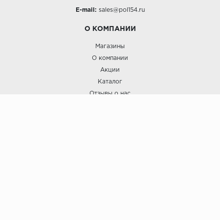
E-mail:
sales@pol154.ru
О КОМПАНИИ
Магазины
О компании
Акции
Каталог
Отзывы о нас
ПОКУПАТЕЛЯМ
Услуги
Доставка и оплата
Гарантия и возврат
А СТИЛЬ
А Стиль: Напольные покрытия и отделочные материалы.
Вся информация, размещенная на сайте, носит исключительно
информативный характер и не является публичной офертой.