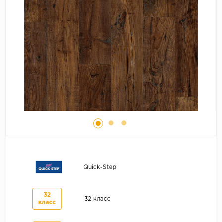
Серый
Бежевый
Дуб светлый
Коричневый
Страна
Австрия
Бельгия
Германия
Франция
Quick-Step
32
32 класс
класс