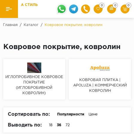
А СТИЛЬ
0
0
0
Назад
Назад
Главная
/
Каталог
/
Ковровое покрытие, ковролин
Бренды
Ламинат
Ковровое покрытие, ковролин
Kaindl
Паркетная доска
Krontex
Ковролин и ковровая плитка
Pergo
Quick Step
ИГЛОПРОБИВНОЕ КОВРОВОЕ
Плитка ПВХ
КОВРОВАЯ ПЛИТКА |
ПОКРЫТИЕ
APOLUZA | КОММЕРЧЕСКИЙ
Класс
(ИГЛОБРОБИВНОЙ
КОВРОЛИН
Линолеум
КОВРОЛИН)
31 класс
Плинтус
32 класс
Сортировать по:
33 класс
Популярности
Цене
Кварцевый ламинат SPC
Выводить по:
18
36
72
Палитра
Подложка под паркет и ламинат