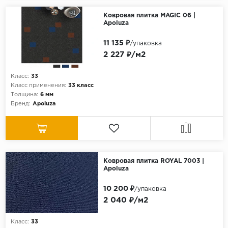
Серый
Ковровая плитка MAGIC 06 |
Бежевый
Apoluza
Дуб светлый
11 135 ₽
/упаковка
Коричневый
2 227 ₽/м2
Страна
Класс:
33
Класс применения:
33 класс
Австрия
Толщина:
6 мм
Бельгия
Бренд:
Apoluza
Германия
Франция
Ковровая плитка ROYAL 7003 |
Apoluza
10 200 ₽
/упаковка
2 040 ₽/м2
Класс:
33