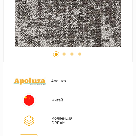
Серый
Бежевый
Дуб светлый
Коричневый
Страна
Австрия
Бельгия
Германия
Франция
Apoluza
Китай
Коллекция
DREAM