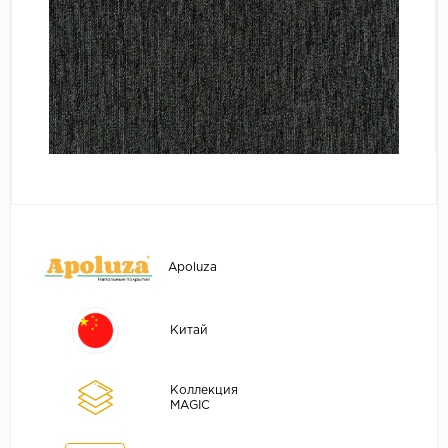
Серый
Бежевый
Дуб светлый
Коричневый
Страна
Австрия
Бельгия
Германия
Франция
Apoluza
Китай
Коллекция
MAGIC