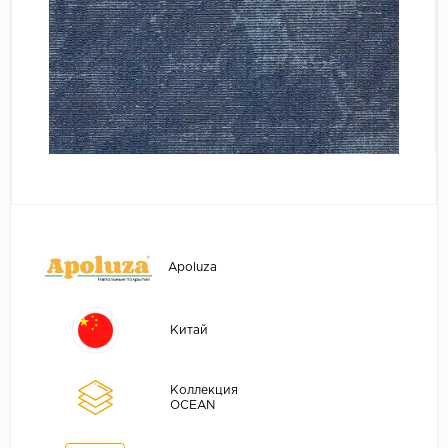
Серый
Бежевый
Дуб светлый
Коричневый
Страна
Австрия
Бельгия
Германия
Франция
Apoluza
Китай
Коллекция
OCEAN