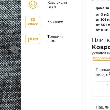
Коллекция
BLOT
цена за
от 0 м2
33
от 101 
33 класс
класс
от 501 
от 1001
Толщина
6 мм
Плитк
6 мм
Ковро
укладки н
подробн
Площад
пола, м
Нашли 