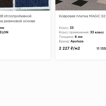
URB Иглопробивной
Ковровая плитка MAGIC 02 
на резиновой основе
 мм
Класс:
33
TELON
Класс применения:
33 класс
Толщина:
6 мм
Бренд:
Apoluza
2 227 ₽/м2
11 135