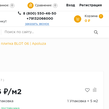
Вход
Регистрация
анное:
Сравнение:
0
0
8 (800) 550-46-50
Корзина
0
+79132066000
0 ₽
нку!!
заказать звонок
 плитка BLOT 06 | Apoluza
 7 )
6 ₽/м2
Упаковка
1 Упаковка = 5 м2
е поставщика