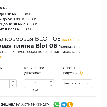
 5 м2
 до 100 м2
-
11 580 ₽
м2 до 500 м2
-
10 980 ₽
м2 до 1000 м2
-
9 660 ₽
 м2 и более
-
9 180 ₽
а ковровая BLOT 05
подробнее
вая плитка Blot 06
Предназначена для
а пол в коммерческих помещениях, таких как...
ее
ь
Количество
Запас на
i
2
упаковок:
подрезку
Без запаса
5 м2
дешевле? Хотите скидку?: