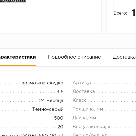
Всего:
арактеристики
Подробное описание
Доставка
18.00.
Артикул
возможна скидка
помещениях, таких как гостиницы, бизнес-центры, офи
Доставка
4.5
Класс
24 месяца
 с вашим дизайном и нанесением логотипа на ковровое 
Толщина, мм
Темно-серый
Длина, мм
500
Вес упаковки, кг
20
Вес уп/рул, кг
иксатор DAGEL 560 (10кг)