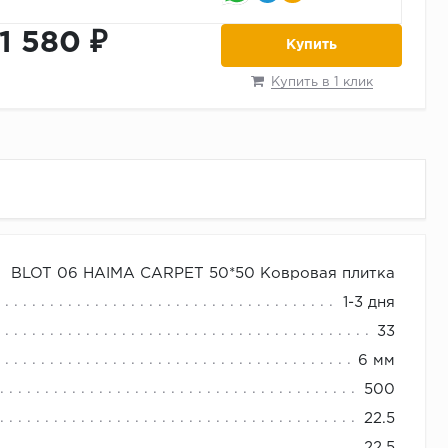
11 580 ₽
Купить
Купить в 1 клик
BLOT 06 HAIMA CARPET 50*50 Ковровая плитка
сные помещения.
1-3 дня
33
покрытие.
6 мм
500
22.5
22,5