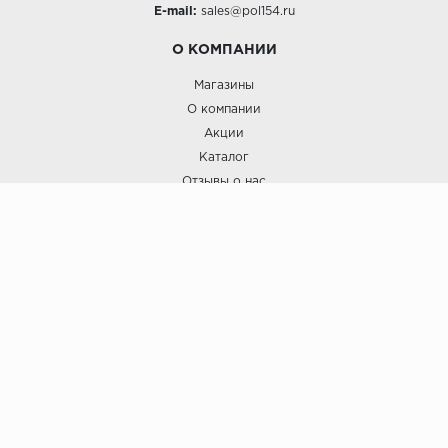
E-mail:
sales@pol154.ru
О КОМПАНИИ
Магазины
О компании
Акции
Каталог
Отзывы о нас
ПОКУПАТЕЛЯМ
Услуги
Доставка и оплата
Гарантия и возврат
А СТИЛЬ
А Стиль: Напольные покрытия и отделочные материалы.
Вся информация, размещенная на сайте, носит исключительно
информативный характер и не является публичной офертой.