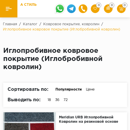
А СТИЛЬ
0
0
0
Назад
Назад
Главная
/
Каталог
/
Ковровое покрытие, ковролин
/
Иглопробивное ковровое покрытие (Иглобробивной ковролин)
Бренды
Ламинат
Kaindl
Паркетная доска
Иглопробивное ковровое
Krontex
покрытие (Иглобробивной
Ковролин и ковровая плитка
Pergo
ковролин)
Quick Step
Плитка ПВХ
Класс
Линолеум
Сортировать по:
Популярности
Цене
31 класс
Выводить по:
18
36
72
Плинтус
32 класс
33 класс
Кварцевый ламинат SPC
Meridian URB Иглопробивной
Ковролин на резиновой основе
Палитра
Подложка под паркет и ламинат