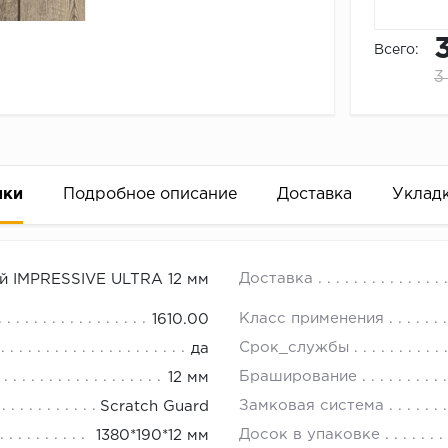
Всего:
3
ики
Подробное описание
Доставка
Уклад
IVE ULTRA 12 мм
18.00.
Доставка
й IMPRESSIVE ULTRA 12 мм
Класс применения
1610.00
Срок_службы
да
Браширование
12 мм
Замковая система
Scratch Guard
Досок в упаковке
1380*190*12 мм