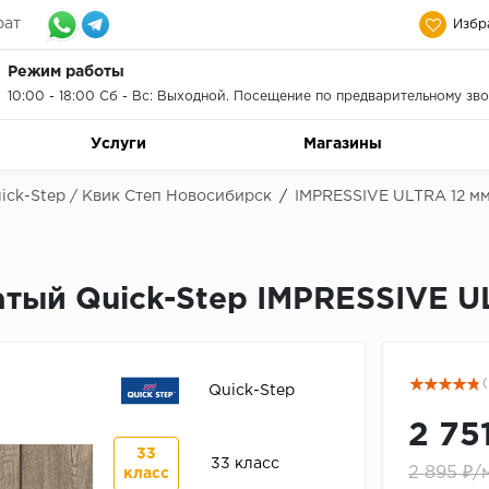
рат
Избр
Режим работы
10:00 - 18:00 Сб - Вс: Выходной. Посещение по предварительному зво
Услуги
Магазины
ick-Step / Квик Степ Новосибирск
/
IMPRESSIVE ULTRA 12 м
тый Quick-Step IMPRESSIVE U
(
Quick-Step
2 75
33
33 класс
2 895 ₽/
класс