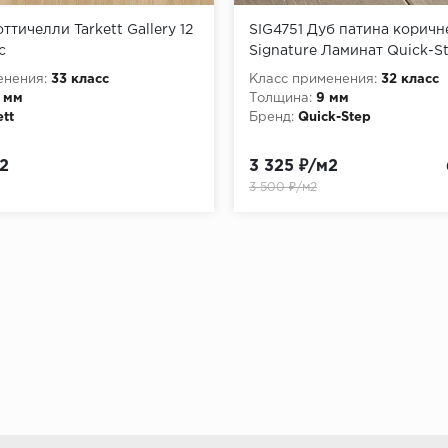
ттичелли Tarkett Gallery 12
SIG4751 Дуб патина корич
с
Signature Ламинат Quick-S
енения:
33 класс
Класс применения:
32 класс
2 мм
Толщина:
9 мм
ett
Бренд:
Quick-Step
2
3 325 ₽/м2
3 500 ₽/м2