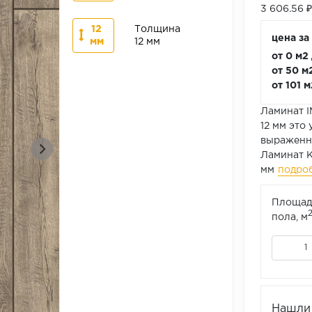
3 606.56 
12
Толщина
цена за 
мм
12 мм
от 0 м2
от 50 м
от 101 
Ламинат I
12 мм это
выраженно
Ламинат К
мм
подро
Площад
пола, м
Нашли 