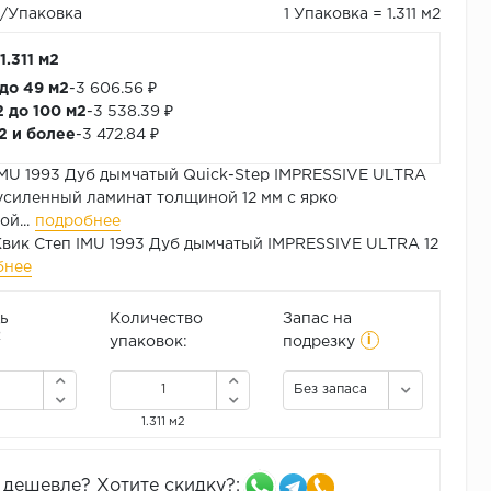
₽/Упаковка
1 Упаковка = 1.311 м2
1.311 м2
 до 49 м2
-
3 606.56 ₽
2 до 100 м2
-
3 538.39 ₽
м2 и более
-
3 472.84 ₽
MU 1993 Дуб дымчатый Quick-Step IMPRESSIVE ULTRA
 усиленный ламинат толщиной 12 мм с ярко
й...
подробнее
вик Степ IMU 1993 Дуб дымчатый IMPRESSIVE ULTRA 12
бнее
ь
Количество
Запас на
i
2
упаковок:
подрезку
Без запаса
1.311 м2
дешевле? Хотите скидку?: