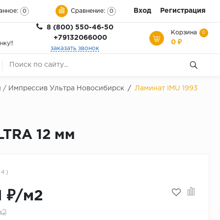
Вход
Регистрация
анное:
Сравнение:
0
0
8 (800) 550-46-50
Корзина
0
+79132066000
0 ₽
нку!!
заказать звонок
м / Импрессив Ультра Новосибирск
/
Ламинат IMU 1993
LTRA 12 мм
 4 )
1 ₽/м2
м2