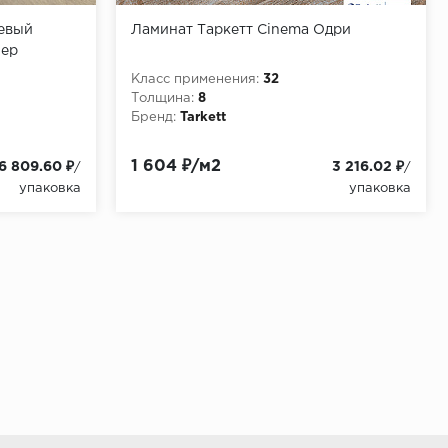
невый
Ламинат Таркетт Cinema Одри
tep
Класс применения:
32
Толщина:
8
Бренд:
Tarkett
1 604 ₽/м2
6 809.60 ₽
3 216.02 ₽
/
/
упаковка
упаковка