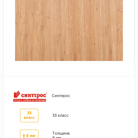
Серый
Бежевый
Дуб светлый
Коричневый
Страна
Австрия
Бельгия
Германия
Франция
Синтерос
33
33 класс
класс
Толщина
8 мм