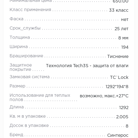
Минимальная цена
650.00
Класс применения
33 класс
Фаска
нет
Срок_службы
25 лет
Толщина
8 мм
Ширина
194
Браширование
Тиснение
Защитное
Технология Tech3S - защита от влаги
покрытие
Замковая система
TС`Lock
Размер
1292*194*8
Использование для теплых
возможно, макс.+27°С
полов
Длина
1292
Кв. м в упаковке
2.005
Досок в упаковке
8
Бренд
Синтерос