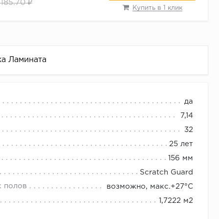
 185.70 ₽
Купить в 1 клик
ка Ламината
да
7,14
32
25 лет
156 мм
Scratch Guard
х полов
возможно, макс.+27°С
1,7222 м2