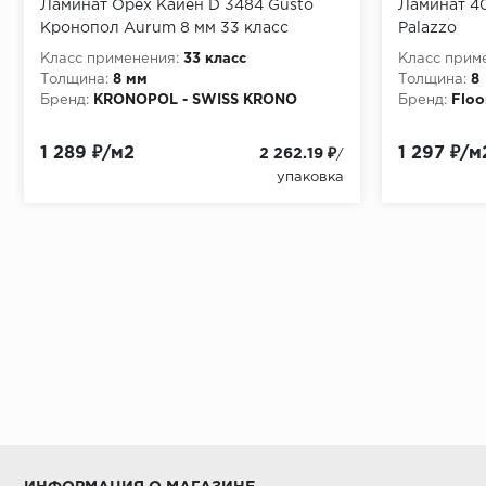
Ламинат Орех Кайен D 3484 Gusto
Ламинат 4
Кронопол Aurum 8 мм 33 класс
Palazzo
Класс применения:
33 класс
Класс прим
Толщина:
8 мм
Толщина:
8
Бренд:
KRONOPOL - SWISS KRONO
Бренд:
Flo
1 289 ₽/м2
1 297 ₽/м
2 262.19 ₽
/
упаковка
Салон напольных покрытий в Новосибирске