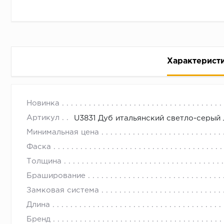
Характерист
Ламинат Quick-Step Eligna U383
с 09.00 до 
Новинка
Артикул
U3831 Дуб итальянский светло-серый
UNILIN (Бельгия)
Минимальная цена
Фаска
Толщина
Браширование
Замковая система
Длина
Бренд