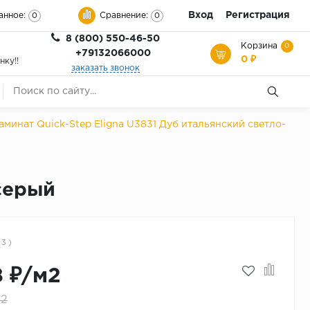
Вход
Регистрация
анное:
Сравнение:
0
0
8 (800) 550-46-50
Корзина
0
+79132066000
0 ₽
нку!!
заказать звонок
аминат Quick-Step Eligna U3831 Дуб итальянский светло-
-серый
 3 )
8 ₽/м2
м2