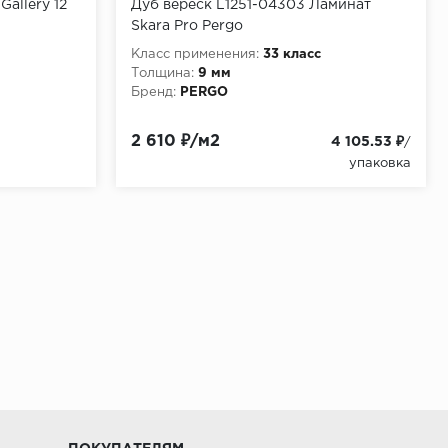
Gallery 12
Дуб вереск L1251-04303 Ламинат
Skara Pro Pergo
Класс применения:
33 класс
Толщина:
9 мм
Бренд:
PERGO
2 610 ₽/м2
4 105.53 ₽
/
упаковка
ламинат