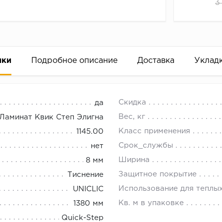
3
ики
Подробное описание
Доставка
Уклад
1 Дуб итальянский светло-серый
18.00.
Скидка
да
Вес, кг
 Ламинат Квик Степ Элигна
Класс применения
1145.00
Срок_службы
нет
Ширина
8 мм
Защитное покрытие
Тиснение
Использование для теплы
UNICLIC
Кв. м в упаковке
1380 мм
Quick-Step