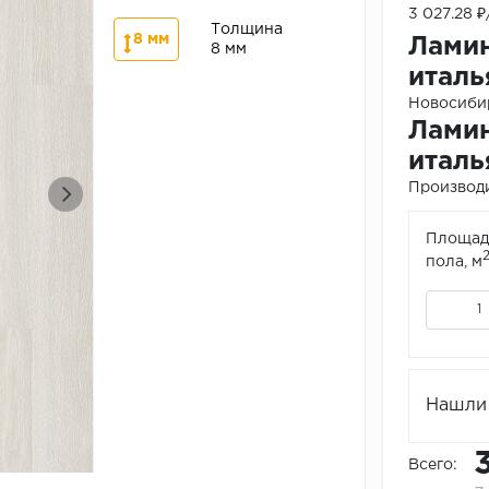
3 027.28 
Толщина
8 мм
Ламин
8 мм
италь
Новосибир
Ламин
италь
Производ
Площад
пола, м
Нашли 
Всего: