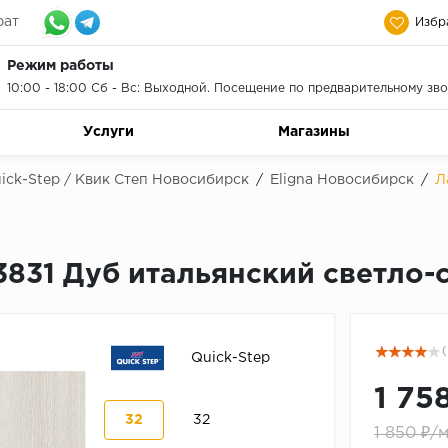
рат
Избр
Режим работы
10:00 - 18:00 Сб - Вс: Выходной. Посещение по предварительному зво
Услуги
Магазины
ick-Step / Квик Степ Новосибирск
/
Eligna Новосибирск
/
Л
U3831 Дуб итальянский светло
(
Quick-Step
1 75
32
32
1 850 ₽/