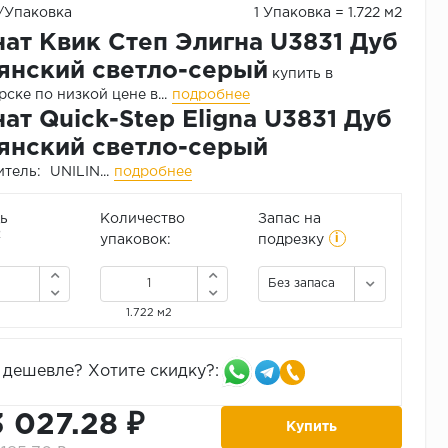
₽/Упаковка
1 Упаковка = 1.722 м2
ат Квик Степ Элигна U3831 Дуб
янский светло-серый
купить в
ске по низкой цене в...
подробнее
ат Quick-Step Eligna U3831 Дуб
янский светло-серый
итель:
UNILIN...
подробнее
ь
Количество
Запас на
i
2
упаковок:
подрезку
Без запаса
1.722 м2
дешевле? Хотите скидку?:
3 027.28 ₽
Купить