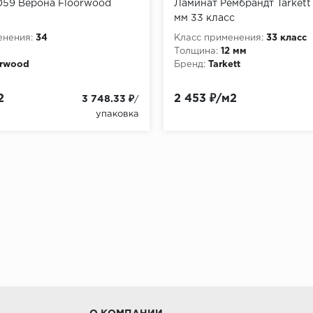
059 Верона Floorwood
Ламинат Рембрандт Tarkett 
мм 33 класс
енения:
34
Класс применения:
33 класс
Толщина:
12 мм
orwood
Бренд:
Tarkett
2
2 453 ₽/м2
3 748.33 ₽
/
упаковка