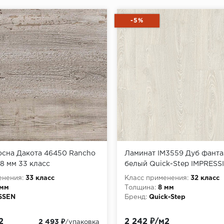
-5%
осна Дакота 46450 Rancho
Ламинат IM3559 Дуб фант
 8 мм 33 класс
белый Quick-Step IMPRESS
енения:
33 класс
Класс применения:
32 класс
 мм
Толщина:
8 мм
SSEN
Бренд:
Quick-Step
2
2 242 ₽/м2
2 493 ₽
/упаковка