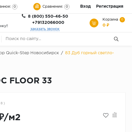
Вход
Регистрация
анное:
Сравнение:
0
0
8 (800) 550-46-50
Корзина
0
+79132066000
0 ₽
нку!!
заказать звонок
ор Quick-Step Новосибирск
/
83 Дуб горный светло-
OC FLOOR 33
 8 )
₽/м2