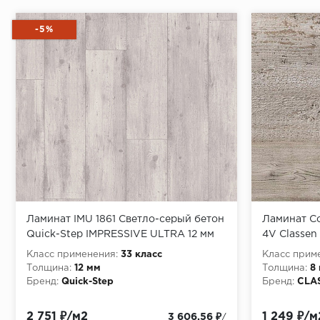
-5%
Ламинат IMU 1861 Светло-серый бетон
Ламинат С
Quick-Step IMPRESSIVE ULTRA 12 мм
4V Classen
Класс применения:
33 класс
Класс прим
Толщина:
12 мм
Толщина:
8
Бренд:
Quick-Step
Бренд:
CLA
2 751 ₽/м2
1 249 ₽/м
3 606.56 ₽
/