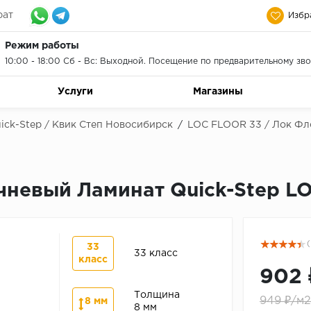
рат
Избр
Режим работы
10:00 - 18:00 Сб - Вс: Выходной. Посещение по предварительному зво
Услуги
Магазины
ick-Step / Квик Степ Новосибирск
/
LOC FLOOR 33 / Лок Фл
ичневый Ламинат Quick-Step L
(
33
33 класс
класс
902 
Толщина
949 ₽/м2
8 мм
8 мм