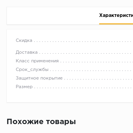
Характерист
Ламинат Квик-Степ 83 Дуб горный светло- коричне
с 09.00 до 
Скидка
Доставка
Класс применения
Срок_службы
Защитное покрытие
Размер
Похожие товары