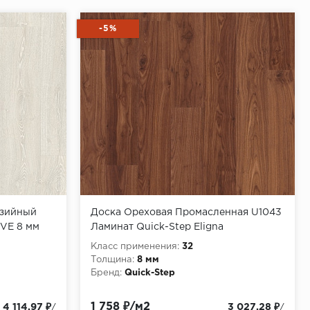
-5%
азийный
Доска Ореховая Промасленная U1043
IVE 8 мм
Ламинат Quick-Step Eligna
Класс применения:
32
Толщина:
8 мм
Бренд:
Quick-Step
1 758 ₽/м2
4 114.97 ₽
3 027.28 ₽
/
/