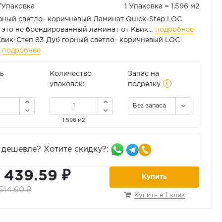
₽/Упаковка
1 Упаковка = 1.596 м2
рный светло- коричневый Ламинат Quick-Step LOC
это не брендированный ламинат от Квик...
подробнее
вик-Степ 83 Дуб горный светло- коричневый LOC
подробнее
ь
Количество
Запас на
i
2
упаковок:
подрезку
Без запаса
1.596 м2
дешевле? Хотите скидку?:
1 439.59 ₽
Купить
 514.60 ₽
Купить в 1 клик