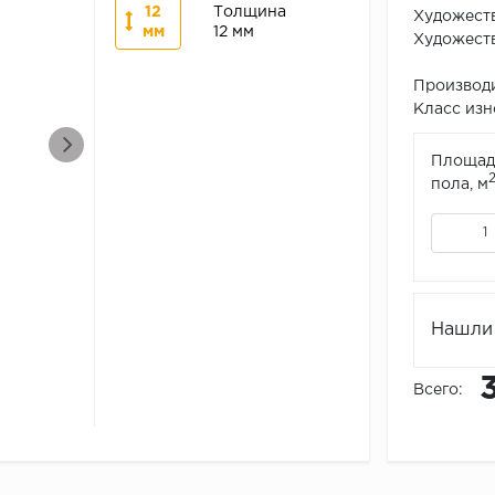
12
Толщина
Художеств
мм
12 мм
Художеств
Производи
Класс изн
Площад
пола, м
Нашли 
Всего: