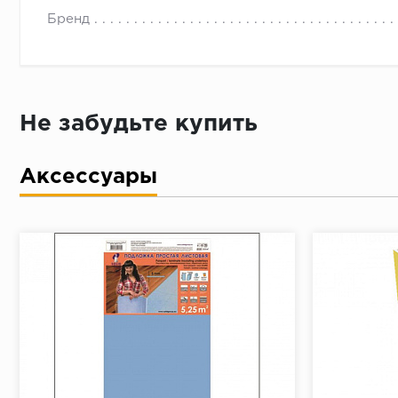
Упаковка кв. м 2,4 м2
Бренд
Упаковка, количество плашек 5 шт.
Купить художественный ламинат Versale (Версаль)
договорная)
Не забудьте купить
Аксессуары