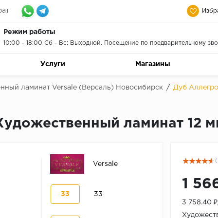
рат
Избр
Режим работы
10:00 - 18:00 Сб - Вс: Выходной. Посещение по предварительному зво
Услуги
Магазины
нный ламинат Versale (Версаль) Новосибирск
/
Дуб Аллегро
 Художественный ламинат 12 м
(
Versale
1 56
33
33
3 758.40 
Художеств