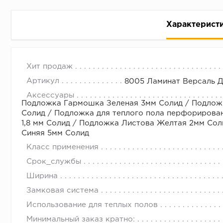
Характерист
Художественный ламинат Versale Дуб Аллегро 8005
с 09.00 до 
Хит продаж
Артикул
8005 Ламинат Версаль Д
Производитель Versale
Аксессуары
Подложка Гармошка Зеленая 3мм Солид
/
Подлож
Класс износостойкости 33 класс
Солид
/
Подложка для теплого пола перфорирова
Наличие фаски Есть
1,8 мм Солид
/
Подложка Листова Желтая 2мм Сол
Синяя 5мм Солид
Обработка замка восковая пропитка
Класс применения
Подогрев пола до 27°С
Срок_службы
Размер доски 1200х400 мм
Ширина
Страна Китай
Замковая система
Тип соединения ar-click
Использование для теплых полов
Толщина 12,3 мм
Минимальный заказ кратно: