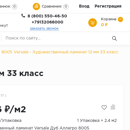
Вход
Регистрация
анное:
Сравнение:
0
0
8 (800) 550-46-50
Корзина
0
+79132066000
0 ₽
нку!!
заказать звонок
 8005 Versale - Художественный ламинат 12 мм 33 класс
м 33 класс
 17 )
6 ₽/м2
₽/Упаковка
1 Упаковка = 2.4 м2
енный ламинат Versale Дуб Аллегро 8005