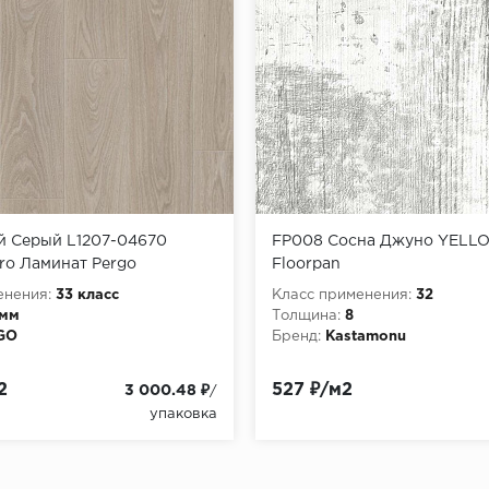
й Серый L1207-04670
FP008 Сосна Джуно YELL
ro Ламинат Pergo
Floorpan
енения:
33 класс
Класс применения:
32
 мм
Толщина:
8
GO
Бренд:
Kastamonu
2
527 ₽/м2
3 000.48 ₽
/
упаковка