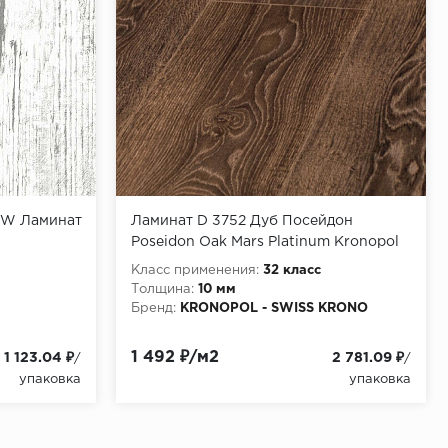
OW Ламинат
Ламинат D 3752 Дуб Посейдон
Poseidon Oak Mars Platinum Kronopol
Swiss Krono 10 мм
Класс применения:
32 класс
Толщина:
10 мм
Бренд:
KRONOPOL - SWISS KRONO
1 492 ₽/м2
1 123.04 ₽
2 781.09 ₽
/
/
упаковка
упаковка