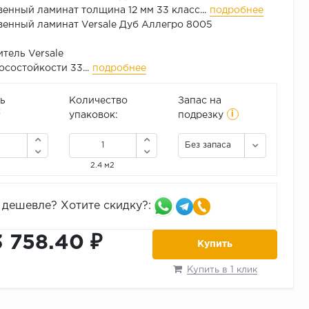
енный ламинат толщина 12 мм 33 класс...
подробнее
енный ламинат Versale Дуб Аллегро 8005
тель Versale
осостойкости 33...
подробнее
ь
Количество
Запас на
i
2
упаковок:
подрезку
Без запаса
2.4 м2
дешевле? Хотите скидку?:
3 758.40 ₽
Купить
Купить в 1 клик