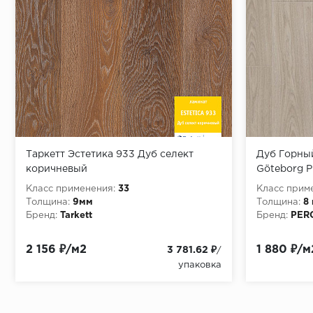
Таркетт Эстетика 933 Дуб селект
Дуб Горны
коричневый
Göteborg P
Класс применения:
33
Класс прим
Толщина:
9мм
Толщина:
8
Бренд:
Tarkett
Бренд:
PER
2 156 ₽/м2
1 880 ₽/м
3 781.62 ₽
/
упаковка