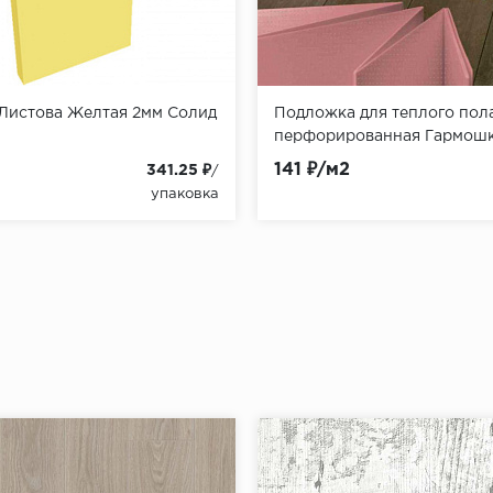
Листова Желтая 2мм Солид
Подложка для теплого пол
перфорированная Гармошк
1,8 мм Солид
141 ₽/м2
341.25 ₽
/
упаковка