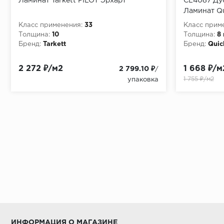
Ламинат Tarkett PILOT Эрхарт
CL4087 Ду
Ламинат Qu
Класс применения:
33
Класс прим
Толщина:
10
Толщина:
8
Бренд:
Tarkett
Бренд:
Quic
2 272 ₽/м2
1 668 ₽/м
2 799.10 ₽
/
1 755 ₽/м2
упаковка
ИНФОРМАЦИЯ О МАГАЗИНЕ