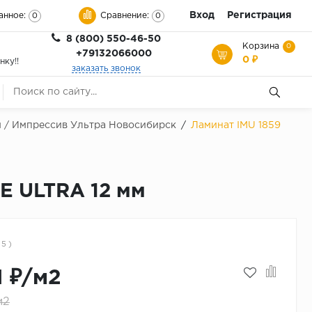
Вход
Регистрация
анное:
Сравнение:
0
0
8 (800) 550-46-50
Корзина
0
+79132066000
0 ₽
нку!!
заказать звонок
м / Импрессив Ультра Новосибирск
/
Ламинат IMU 1859
E ULTRA 12 мм
 5 )
1 ₽/м2
м2