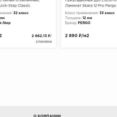
б белый отбеленный,
Приусадебный дуб L1250-
ick-Step Classic
Ламинат Skara 12 Pro Pergo
енения:
32 класс
Класс применения:
33 класс
 мм
Толщина:
12 мм
k-Step
Бренд:
PERGO
2
2 890 ₽/м2
2 662.13 ₽
/
упаковка
О КОМПАНИИ