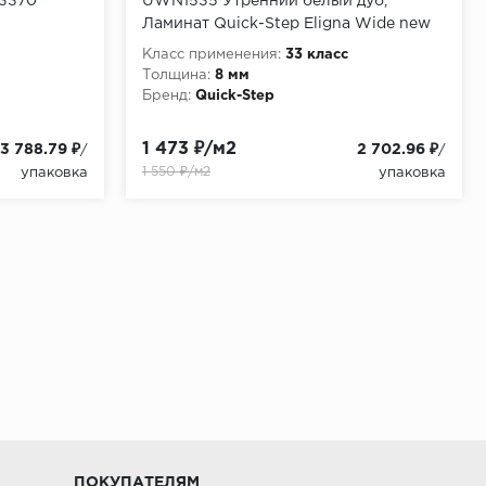
03370
UWN1535 Утренний белый дуб,
Ламинат Quick-Step Eligna Wide new
2.0
Класс применения:
33 класс
Толщина:
8 мм
Бренд:
Quick-Step
1 473 ₽/м2
3 788.79 ₽
2 702.96 ₽
/
/
1 550 ₽/м2
упаковка
упаковка
ПОКУПАТЕЛЯМ