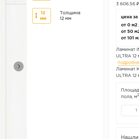
3 606.56 
12
Толщина
цена за 
мм
12 мм
от 0 м2
от 50 м
от 101 
Ламинат I
ULTRA 12 
подробн
Ламинат К
ULTRA 12 
Площад
пола, м
Нашли 