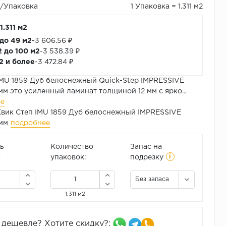
₽/Упаковка
1 Упаковка = 1.311 м2
1.311 м2
 до 49 м2
-
3 606.56 ₽
2 до 100 м2
-
3 538.39 ₽
м2 и более
-
3 472.84 ₽
MU 1859 Дуб белоснежный Quick-Step IMPRESSIVE
мм это усиленный ламинат толщиной 12 мм с ярко...
ее
вик Степ IMU 1859 Дуб белоснежный IMPRESSIVE
мм
подробнее
ь
Количество
Запас на
i
2
упаковок:
подрезку
Без запаса
1.311 м2
дешевле? Хотите скидку?: