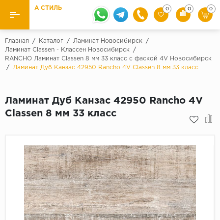
А СТИЛЬ
0
0
0
Назад
Назад
Главная
/
Каталог
/
Ламинат Новосибирск
/
Ламинат Classen - Классен Новосибирск
/
RANCHO Ламинат Classen 8 мм 33 класс с фаской 4V Новосибирск
Бренды
Ламинат
/
Ламинат Дуб Канзас 42950 Rancho 4V Classen 8 мм 33 класс
Kaindl
Паркетная доска
Krontex
Ламинат Дуб Канзас 42950 Rancho 4V
Ковролин и ковровая плитка
Pergo
Classen 8 мм 33 класс
Quick Step
Плитка ПВХ
Класс
Линолеум
31 класс
Плинтус
32 класс
33 класс
Кварцевый ламинат SPC
Палитра
Подложка под паркет и ламинат