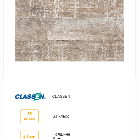
Серый
Бежевый
Дуб светлый
Коричневый
Страна
Австрия
Бельгия
Германия
Франция
CLASSEN
33
33 класс
класс
Толщина
8 мм