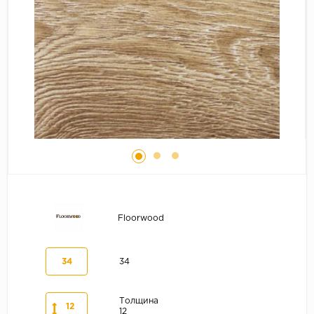
Серый
Бежевый
Дуб светлый
Коричневый
Страна
Австрия
Бельгия
Германия
Франция
Floorwood
34
34
Толщина
12
12