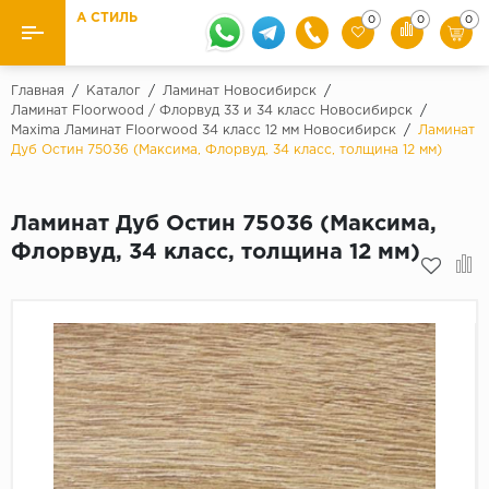
А СТИЛЬ
0
0
0
Назад
Назад
Главная
/
Каталог
/
Ламинат Новосибирск
/
Ламинат Floorwood / Флорвуд 33 и 34 класс Новосибирск
/
Maxima Ламинат Floorwood 34 класс 12 мм Новосибирск
/
Ламинат
Бренды
Ламинат
Дуб Остин 75036 (Максима, Флорвуд, 34 класс, толщина 12 мм)
Kaindl
Паркетная доска
Krontex
Ламинат Дуб Остин 75036 (Максима,
Ковролин и ковровая плитка
Pergo
Флорвуд, 34 класс, толщина 12 мм)
Quick Step
Плитка ПВХ
Класс
Линолеум
31 класс
Плинтус
32 класс
33 класс
Кварцевый ламинат SPC
Палитра
Подложка под паркет и ламинат