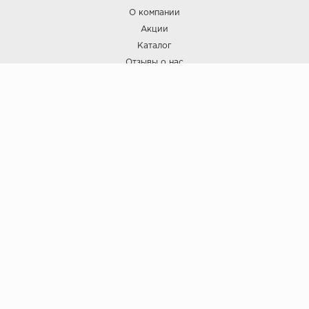
О компании
Акции
Каталог
Отзывы о нас
ПОКУПАТЕЛЯМ
Услуги
Доставка и оплата
Гарантия и возврат
А СТИЛЬ
А Стиль: Напольные покрытия и отделочные материалы.
Вся информация, размещенная на сайте, носит исключительно
информативный характер и не является публичной офертой.
6
© ООО "А Стиль" 2015-202