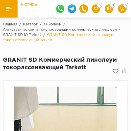
А СТИЛЬ
0
0
0
Назад
Назад
Главная
/
Каталог
/
Линолеум
/
Антистатический и токопроводящий коммерческий линолеум
/
GRANIT SD IQ Tarkett
/
GRANIT SD Коммерческий линолеум
Бренды
Ламинат
токорассеивающий Tarkett
Kaindl
Паркетная доска
Krontex
GRANIT SD Коммерческий линолеум
Ковролин и ковровая плитка
Pergo
токорассеивающий Tarkett
Quick Step
Плитка ПВХ
Класс
Линолеум
31 класс
Плинтус
32 класс
33 класс
Кварцевый ламинат SPC
Палитра
Подложка под паркет и ламинат