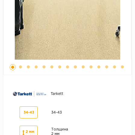
Серый
Бежевый
Дуб светлый
Коричневый
Страна
Австрия
Бельгия
Германия
Франция
Tarkett
34-43
34-43
Толщина
2 мм
2 мм