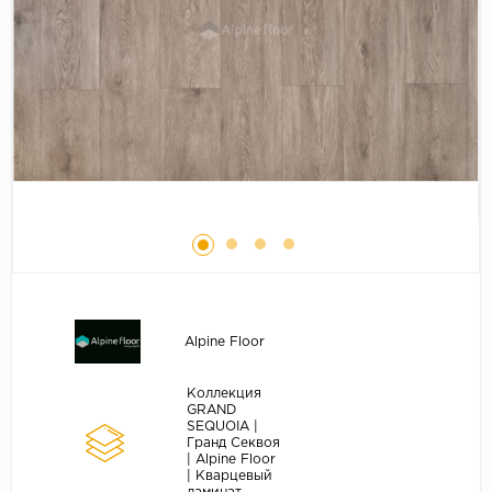
Серый
Бежевый
Дуб светлый
Коричневый
Страна
Австрия
Бельгия
Германия
Франция
Alpine Floor
Коллекция
GRAND
SEQUOIA |
Гранд Секвоя
| Alpine Floor
| Кварцевый