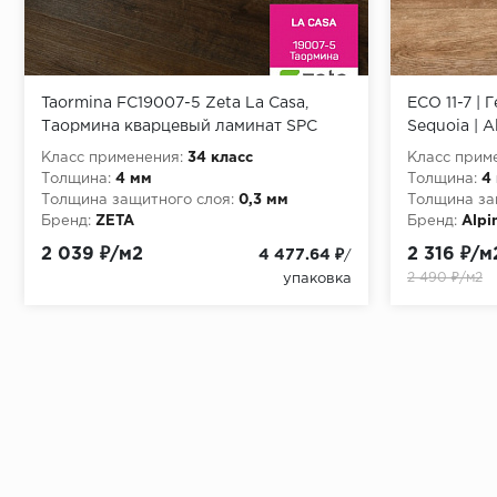
Taormina FC19007-5 Zeta La Casa,
ECO 11-7 | 
Таормина кварцевый ламинат SPC
Sequoia | A
ламинат
Класс применения:
34 класс
Класс прим
Толщина:
4 мм
Толщина:
4
Толщина защитного слоя:
0,3 мм
Толщина за
Бренд:
ZETA
Бренд:
Alpi
2 039 ₽/м2
2 316 ₽/м
4 477.64 ₽
/
2 490 ₽/м2
упаковка