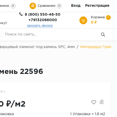
Вход
Регистрация
анное:
Сравнение:
0
0
8 (800) 550-46-50
Корзина
0
+79132066000
0 ₽
нку!!
заказать звонок
Кварцевый ламинат под камень SPC, 4мм
/
Имперадор Грей
амень 22596
 0 )
0 ₽/м2
паковка
1 Упаковка = 1.8 м2