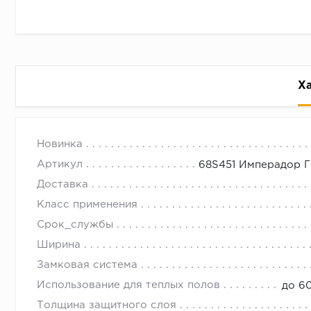
Х
68S451 Имперадор Грей, Кварц в
с 09.00 до 
Новинка
Купить все коллекции Кварцевого ламината Fargo в
Артикул
68S451 Имперадор Г
доставкой по городу Новосибирск.
Доставка
Возможна отправка в любой регион РФ.
Класс применения
Срок_службы
Ширина
Замковая система
Использование для теплых полов
до 6
Толщина защитного слоя