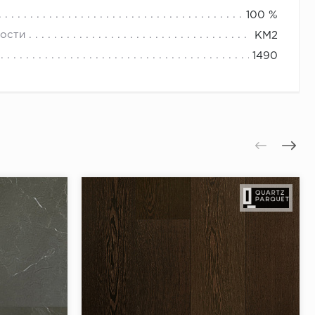
100 %
ости
КМ2
1490