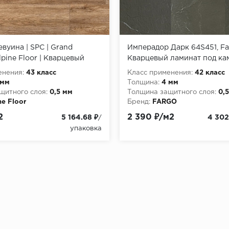
Гевуина | SPC | Grand
Имперадор Дарк 64S451, F
lpine Floor | Кварцевый
Кварцевый ламинат под ка
енения:
43 класс
Класс применения:
42 класс
 мм
Толщина:
4 мм
щитного слоя:
0,5 мм
Толщина защитного слоя:
0,
ne Floor
Бренд:
FARGO
2
2 390 ₽/м2
5 164.68 ₽
4 302
/
упаковка