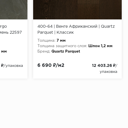
argo
400-64 | Венге Африканский | Quartz
мень 22597
Parquet | Классик
Толщина:
7 мм
Толщина защитного слоя:
Шпон 1,2 мм
5 мм
Бренд:
Quartz Parquet
6 690 ₽/м2
 ₽
12 403.26 ₽
/упаковка
/
упаковка