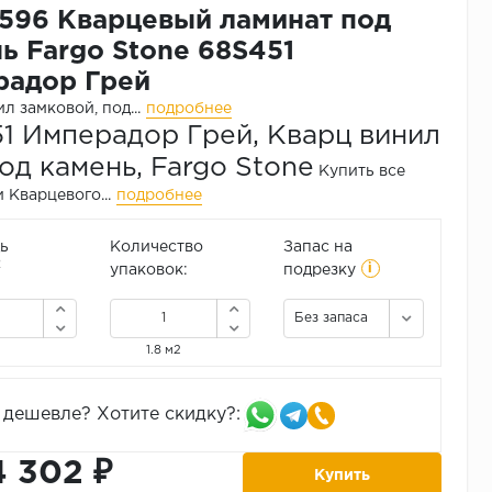
596 Кварцевый ламинат под
ь Fargo Stone 68S451
радор Грей
л замковой, под...
подробнее
1 Имперадор Грей, Кварц винил
од камень, Fargo Stone
Купить все
 Кварцевого...
подробнее
ь
Количество
Запас на
i
2
упаковок:
подрезку
Без запаса
1.8 м2
дешевле? Хотите скидку?:
4 302 ₽
Купить