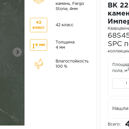
камень, Fargo
ВК 22
Stone, 4мм
камен
Импе
42
42 класс
класс
Кварцвини
68S45
Толщина
SPC п
4 мм
4 мм
коллекции
Влагостойкость
Площад
100 %
пола, м
Нашли 
Всего: