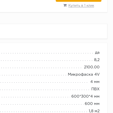
Купить в 1 клик
да
тернет-магазина со скидкой и с бесплатной
8,2
2100.00
Микрофаска 4V
4 мм
ПВХ
600*300*4 мм
600 мм
1,8 м2