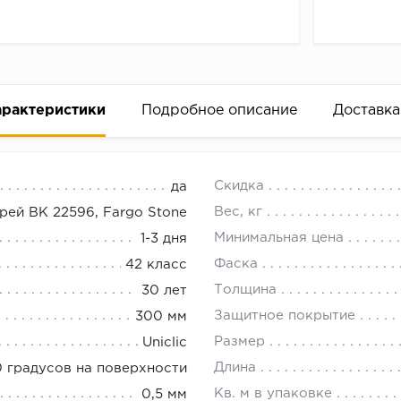
арактеристики
Подробное описание
Доставка
инил SPC под камень, Fargo Stone
18.00.
Скидка
да
 Новосибирске, можно на официальном сайте нашего ин
Вес, кг
рей ВК 22596, Fargo Stone
Минимальная цена
1-3 дня
Фаска
42 класс
Толщина
30 лет
Защитное покрытие
300 мм
Размер
Uniclic
Длина
0 градусов на поверхности
Кв. м в упаковке
0,5 мм