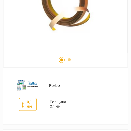
Серый
Бежевый
Дуб светлый
Коричневый
Страна
Австрия
Бельгия
Германия
Франция
Forbo
0,1
Толщина
мм
0,1 мм