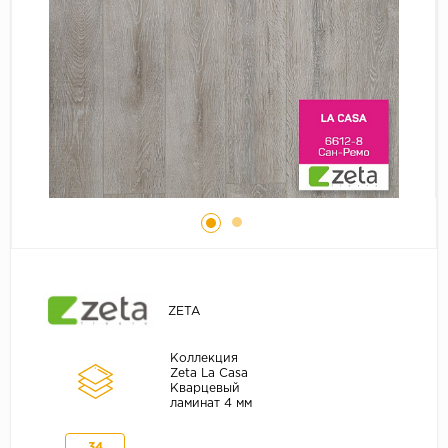
Серый
Бежевый
Дуб светлый
Коричневый
Страна
Австрия
Бельгия
Германия
Франция
ZETA
Коллекция
Zeta La Casa
Кварцевый
ламинат 4 мм
34