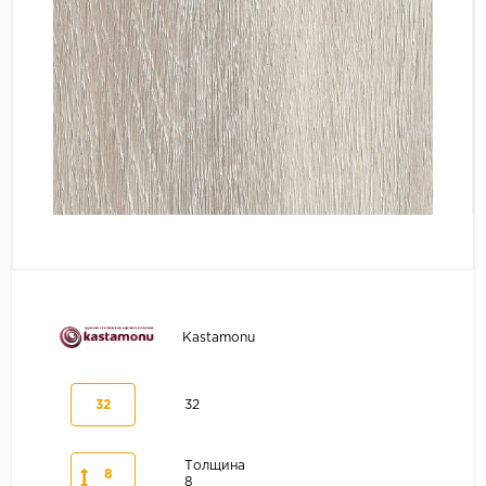
Серый
Бежевый
Дуб светлый
Коричневый
Страна
Австрия
Бельгия
Германия
Франция
Kastamonu
32
32
Толщина
8
8