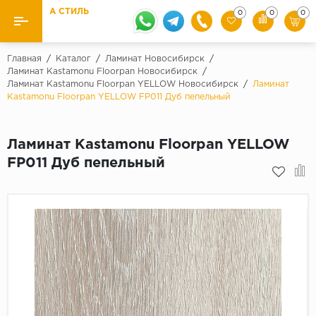
А СТИЛЬ
0
0
0
Назад
Назад
Главная
/
Каталог
/
Ламинат Новосибирск
/
Ламинат Kastamonu Floorpan Новосибирск
/
Ламинат Kastamonu Floorpan YELLOW Новосибирск
/
Ламинат
Бренды
Ламинат
Kastamonu Floorpan YELLOW FP011 Дуб пепельный
Kaindl
Паркетная доска
Krontex
Ламинат Kastamonu Floorpan YELLOW
Ковролин и ковровая плитка
Pergo
FP011 Дуб пепельный
Quick Step
Плитка ПВХ
Класс
Линолеум
31 класс
Плинтус
32 класс
33 класс
Кварцевый ламинат SPC
Палитра
Подложка под паркет и ламинат