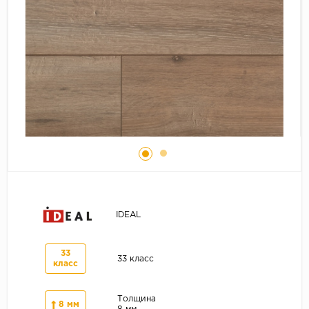
Серый
Бежевый
Дуб светлый
Коричневый
Страна
Австрия
Бельгия
Германия
Франция
IDEAL
33
33 класс
класс
Толщина
8 мм