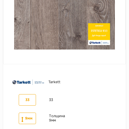
Серый
Бежевый
Дуб светлый
Коричневый
Страна
Австрия
Бельгия
Германия
Франция
Tarkett
33
33
Толщина
9мм
9мм