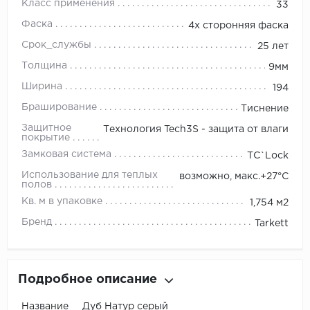
Класс применения
33
Фаска
4х сторонняя фаска
Срок_службы
25 лет
Толщина
9мм
Ширина
194
Браширование
Тиснение
Защитное
Технология Tech3S - защита от влаги
покрытие
Замковая система
TС`Lock
Использование для теплых
возможно, макс.+27°С
полов
Кв. м в упаковке
1,754 м2
Бренд
Tarkett
Подробное описание
Название Дуб Натур серый