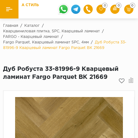
А СТИЛЬ
0
0
0
Назад
Назад
Главная
/
Каталог
/
Кварцвиниловая плитка, SPC, Кварцевый ламинат
/
FARGO - Кварцевый ламинат
/
Бренды
Ламинат
Fargo Parquet, Кварцевый ламинат SPC, 4мм
/
Дуб Робуста 33-
Kaindl
81996-9 Кварцевый ламинат Fargo Parquet ВК 21669
Паркетная доска
Krontex
Ковролин и ковровая плитка
Pergo
Дуб Робуста 33-81996-9 Кварцевый
ламинат Fargo Parquet ВК 21669
Quick Step
Плитка ПВХ
Класс
Линолеум
31 класс
Плинтус
32 класс
33 класс
Кварцевый ламинат SPC
Палитра
Подложка под паркет и ламинат