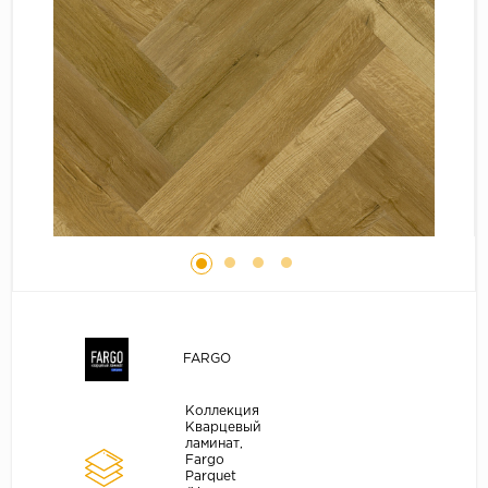
Серый
Бежевый
Дуб светлый
Коричневый
Страна
Австрия
Бельгия
Германия
Франция
FARGO
Коллекция
Кварцевый
ламинат,
Fargo
Parquet