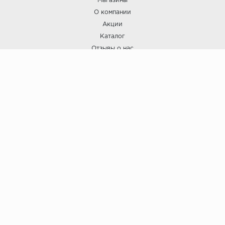
Магазины
О компании
Акции
Каталог
Отзывы о нас
ПОКУПАТЕЛЯМ
Услуги
Доставка и оплата
Гарантия и возврат
А СТИЛЬ
А Стиль: Напольные покрытия и отделочные материалы.
Вся информация, размещенная на сайте, носит исключительно
информативный характер и не является публичной офертой.
6
© ООО "А Стиль" 2015-202