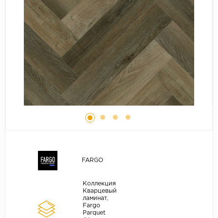
Серый
Бежевый
Дуб светлый
Коричневый
Страна
Австрия
Бельгия
Германия
Франция
FARGO
Коллекция
Кварцевый
ламинат,
Fargo
Parquet