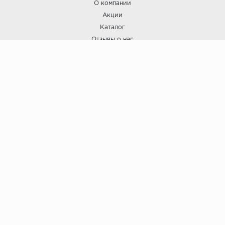
О компании
Акции
Каталог
Отзывы о нас
ПОКУПАТЕЛЯМ
Услуги
Доставка и оплата
Гарантия и возврат
А СТИЛЬ
А Стиль: Напольные покрытия и отделочные материалы.
Вся информация, размещенная на сайте, носит исключительно
информативный характер и не является публичной офертой.
6
© ООО "А Стиль" 2015-202