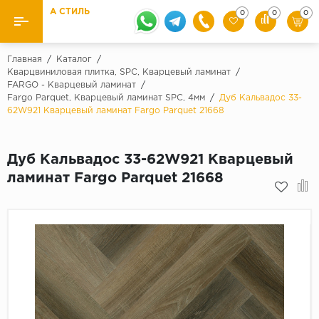
А СТИЛЬ
0
0
0
Назад
Назад
Главная
/
Каталог
/
Кварцвиниловая плитка, SPC, Кварцевый ламинат
/
FARGO - Кварцевый ламинат
/
Бренды
Ламинат
Fargo Parquet, Кварцевый ламинат SPC, 4мм
/
Дуб Кальвадос 33-
Kaindl
62W921 Кварцевый ламинат Fargo Parquet 21668
Паркетная доска
Krontex
Ковролин и ковровая плитка
Pergo
Дуб Кальвадос 33-62W921 Кварцевый
ламинат Fargo Parquet 21668
Quick Step
Плитка ПВХ
Класс
Линолеум
31 класс
Плинтус
32 класс
33 класс
Кварцевый ламинат SPC
Палитра
Подложка под паркет и ламинат