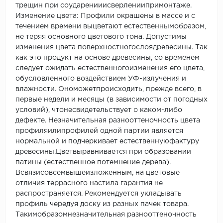
трещин при соударенииисверлениипримонтаже.
Изменение цвета: Профили окрашены в массе и с
течением времени выцветают естественнымобразом,
не теряя основного цветового тона. Допустимы
изменения цвета поверхностногослоядревесины. Так
как это продукт на основе древесины, со временем
следует ожидать естественногоизменения его цвета,
обусловленного воздействием УФ-излучения и
влажности. Ономожетпроисходить, прежде всего, в
первые недели и месяцы (в зависимости от погодных
условий), чтонесвидетельствует о каком-либо
дефекте. Незначительная разнооттеночность цвета
профиляилипрофилей одной партии является
нормальной и подчеркивает естественнуюфактуру
древесины.Цветвыравнивается при образовании
патины (естественное потемнение дерева).
Всвязисовсемвышеизложенным, на цветовые
отличия террасного настила гарантия не
распространяется. Рекомендуется укладывать
профиль чередуя доску из разных пачек товара.
Такимобразомнезначительная разнооттеночность