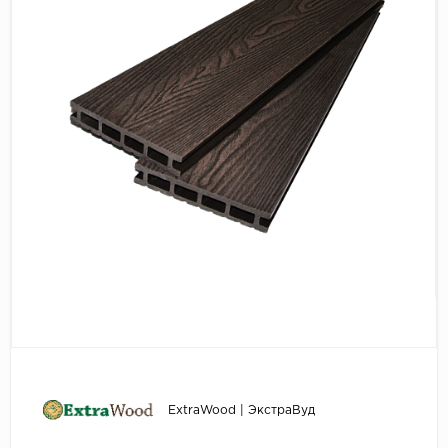
Серый
Бежевый
Дуб светлый
Коричневый
Страна
Австрия
Бельгия
Германия
Франция
ExtraWood | ЭкстраВуд