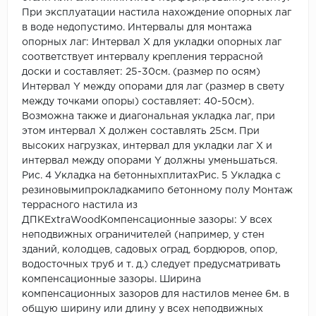
При эксплуатации настила нахождение опорных лаг
в воде недопустимо. Интервалы для монтажа
опорных лаг: Интервал X для укладки опорных лаг
соответствует интервалу крепления террасной
доски и составляет: 25-30см. (размер по осям)
Интервал Y между опорами для лаг (размер в свету
между точками опоры) составляет: 40-50см).
Возможна также и диагональная укладка лаг, при
этом интервал Х должен составлять 25см. При
высоких нагрузках, интервал для укладки лаг Х и
интервал между опорами Y должны уменьшаться.
Рис. 4 Укладка на бетонныхплитахРис. 5 Укладка с
резиновымипрокладкамипо бетонному полу Монтаж
террасного настила из
ДПКExtraWoodКомпенсационные зазоры: У всех
неподвижных ограничителей (например, у стен
зданий, колодцев, садовых оград, бордюров, опор,
водосточных труб и т. д.) следует предусматривать
компенсационные зазоры. Ширина
компенсационных зазоров для настилов менее 6м. в
общую ширину или длину у всех неподвижных