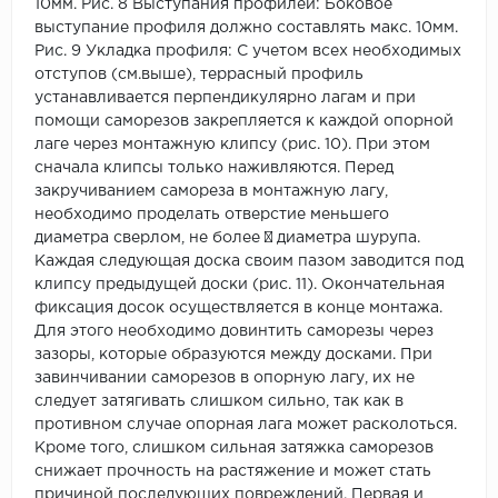
10мм. Рис. 8 Выступания профилей: Боковое
выступание профиля должно составлять макс. 10мм.
Рис. 9 Укладка профиля: С учетом всех необходимых
отступов (см.выше), террасный профиль
устанавливается перпендикулярно лагам и при
помощи саморезов закрепляется к каждой опорной
лаге через монтажную клипсу (рис. 10). При этом
сначала клипсы только наживляются. Перед
закручиванием самореза в монтажную лагу,
необходимо проделать отверстие меньшего
диаметра сверлом, не более ¾ диаметра шурупа.
Каждая следующая доска своим пазом заводится под
клипсу предыдущей доски (рис. 11). Окончательная
фиксация досок осуществляется в конце монтажа.
Для этого необходимо довинтить саморезы через
зазоры, которые образуются между досками. При
завинчивании саморезов в опорную лагу, их не
следует затягивать слишком сильно, так как в
противном случае опорная лага может расколоться.
Кроме того, слишком сильная затяжка саморезов
снижает прочность на растяжение и может стать
причиной последующих повреждений. Первая и