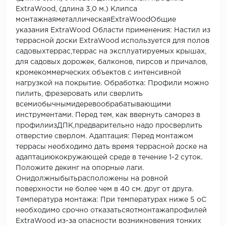
ExtraWood, (длина 3,0 м.) Клипса
монтажнаяметаллическаяExtraWoodОбщие
указания ExtraWood Области применения: Настил из
террасной доски ExtraWood используется для полов
садовыхтеррас,террас на эксплуатируемых крышах,
для садовых дорожек, балконов, пирсов и причалов,
кромекоммерческих объектов с интенсивной
нагрузкой на покрытие. Обработка: Профили можно
пилить, фрезеровать или сверлить
всемиобычнымидеревообрабатывающими
инструментами. Перед тем, как ввернуть саморез в
профилиизДПК,предварительно надо просверлить
отверстие сверлом. Адаптация: Перед монтажом
террасы необходимо дать время террасной доске на
адаптациюкокружающей среде в течение 1-2 суток.
Положите декинг на опорные лаги.
Онидолжныбытьрасположены на ровной
поверхности не более чем в 40 см. друг от друга.
Температура монтажа: При температурах ниже 5 оС
необходимо срочно отказатьсяотмонтажапрофилей
ExtraWood из-за опасности возникновения тонких