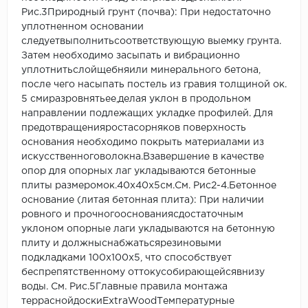
Рис.3Природный грунт (почва): При недостаточно
уплотненном основании
следуетвыполнитьсоответствующую выемку грунта.
Затем необходимо засыпать и вибрационно
уплотнитьслойщебняили минерального бетона,
после чего насыпать постель из гравия толщиной ок.
5 смиразровнятьее,делая уклон в продольном
направлении подлежащих укладке профилей. Для
предотвращенияростасорняков поверхность
основания необходимо покрыть материалами из
искусственноговолокна.Взавершение в качестве
опор для опорных лаг укладываются бетонные
плиты размеромок.40x40x5см.См. Рис2-4.Бетонное
основание (литая бетонная плита): При наличии
ровного и прочногооснованиясдостаточным
уклоном опорные лаги укладываются на бетонную
плиту и должныснабжатьсярезиновыми
подкладками 100х100х5, что способствует
беспрепятственному оттокусобирающейсявнизу
воды. См. Рис.5Главные правила монтажа
терраснойдоскиExtraWoodТемпературные