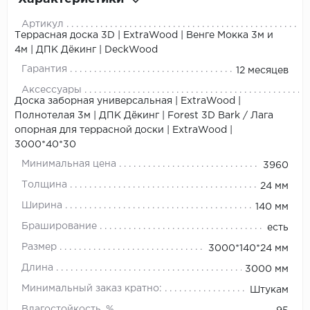
Артикул
Террасная доска 3D | ExtraWood | Венге Мокка 3м и
4м | ДПК Дёкинг | DeckWood
Гарантия
12 месяцев
Аксессуары
Доска заборная универсальная | ExtraWood |
Полнотелая 3м | ДПК Дёкинг | Forest 3D Bark
/
Лага
опорная для террасной доски | ExtraWood |
3000*40*30
Минимальная цена
3960
Толщина
24 мм
Ширина
140 мм
Браширование
есть
Размер
3000*140*24 мм
Длина
3000 мм
Минимальный заказ кратно:
Штукам
Влагостойкость, %