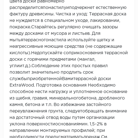
цвета доски равномерно
распределитсяпонастилуиподчеркнет естественную
фактуру древисины. Чистка и уход: Террасная доска
не нуждается в специальном уходе, лакировании,
покраске.Старайтесь регулярно очищать зазоры
между досками от мусора и листьев. Для
мытьятеррасногонастила используйте щетку и
неагрессивные моющие средства (не содержащие
кислоты).Недопускайте соприкосновения террасной
доски с горячими предметами (мангал,
углиит.д.).Соблюдение этих простых правил
позволит значительно продлить срок
службыприобретеннойВамитеррасной доски
ExtraWood. Подготовка основания Необходимо
способное нести нагрузку и уплотненное основание
из щебня, гравия, минеральногобетона, дробленого
камня, бетона и т.п. Во избежание застойного
переувлажнения грунта, следуетобращать внимание
на достаточный отвод воды путем организации
уклона поверхностиоснованиямин. 1,5-2% в
направлении монтируемых профилей; при
необходимости предусматриватьдренаж.См.