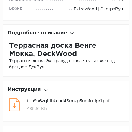
95
Бренд
ExtraWood | ЭкстраВуд
Подробное описание
Террасная доска Венге
Мокка, DeckWood
Террасная доска Экстравуд продается так же под
брендом ДекВуд
Инструкции
btp9u6zqfflbkeod43rmzp5umfrn1gr1.pdf
498.16 КБ