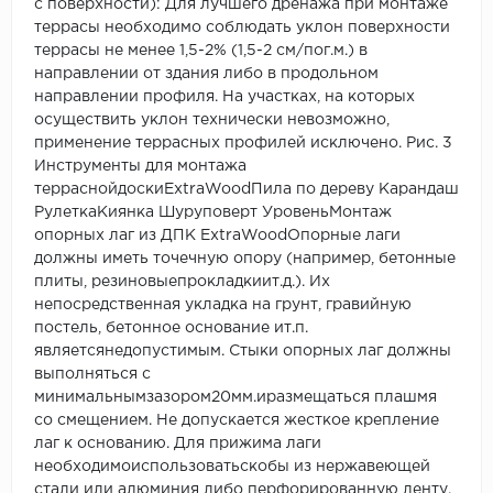
с поверхности): Для лучшего дренажа при монтаже
террасы необходимо соблюдать уклон поверхности
террасы не менее 1,5-2% (1,5-2 см/пог.м.) в
направлении от здания либо в продольном
направлении профиля. На участках, на которых
осуществить уклон технически невозможно,
применение террасных профилей исключено. Рис. 3
Инструменты для монтажа
терраснойдоскиExtraWoodПила по дереву Карандаш
РулеткаКиянка Шуруповерт УровеньМонтаж
опорных лаг из ДПК ExtraWoodОпорные лаги
должны иметь точечную опору (например, бетонные
плиты, резиновыепрокладкиит.д.). Их
непосредственная укладка на грунт, гравийную
постель, бетонное основание ит.п.
являетсянедопустимым. Стыки опорных лаг должны
выполняться с
минимальнымзазором20мм.иразмещаться плашмя
со смещением. Не допускается жесткое крепление
лаг к основанию. Для прижима лаги
необходимоиспользоватьскобы из нержавеющей
стали или алюминия либо перфорированную ленту.