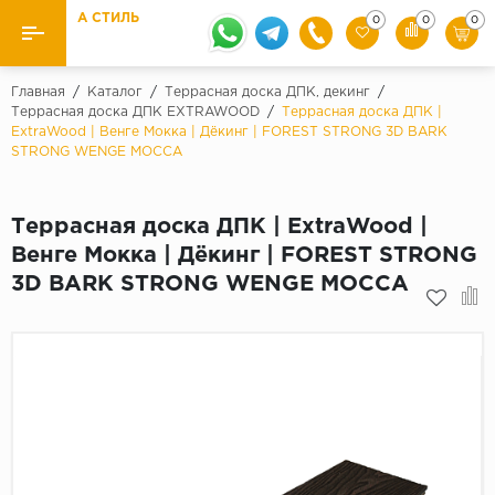
А СТИЛЬ
0
0
0
Назад
Назад
Главная
/
Каталог
/
Террасная доска ДПК, декинг
/
Террасная доска ДПК EXTRAWOOD
/
Террасная доска ДПК |
ExtraWood | Венге Мокка | Дёкинг | FOREST STRONG 3D BARK
Бренды
Ламинат
STRONG WENGE MOCCA
Kaindl
Паркетная доска
Krontex
Террасная доска ДПК | ExtraWood |
Ковролин и ковровая плитка
Pergo
Венге Мокка | Дёкинг | FOREST STRONG
Quick Step
3D BARK STRONG WENGE MOCCA
Плитка ПВХ
Класс
Линолеум
31 класс
Плинтус
32 класс
33 класс
Кварцевый ламинат SPC
Палитра
Подложка под паркет и ламинат