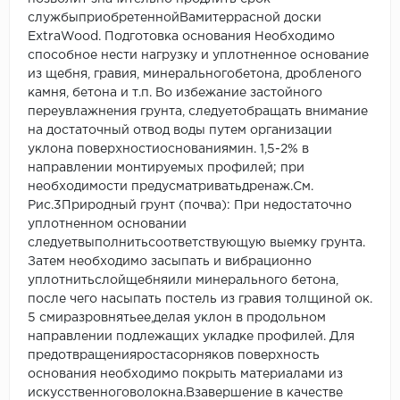
службыприобретеннойВамитеррасной доски
ExtraWood. Подготовка основания Необходимо
способное нести нагрузку и уплотненное основание
из щебня, гравия, минеральногобетона, дробленого
камня, бетона и т.п. Во избежание застойного
переувлажнения грунта, следуетобращать внимание
на достаточный отвод воды путем организации
уклона поверхностиоснованиямин. 1,5-2% в
направлении монтируемых профилей; при
необходимости предусматриватьдренаж.См.
Рис.3Природный грунт (почва): При недостаточно
уплотненном основании
следуетвыполнитьсоответствующую выемку грунта.
Затем необходимо засыпать и вибрационно
уплотнитьслойщебняили минерального бетона,
после чего насыпать постель из гравия толщиной ок.
5 смиразровнятьее,делая уклон в продольном
направлении подлежащих укладке профилей. Для
предотвращенияростасорняков поверхность
основания необходимо покрыть материалами из
искусственноговолокна.Взавершение в качестве