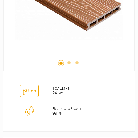
Серый
Бежевый
Дуб светлый
Коричневый
Страна
Австрия
Бельгия
Германия
Франция
Толщина
24 мм
24 мм
Влагостойкость
99 %