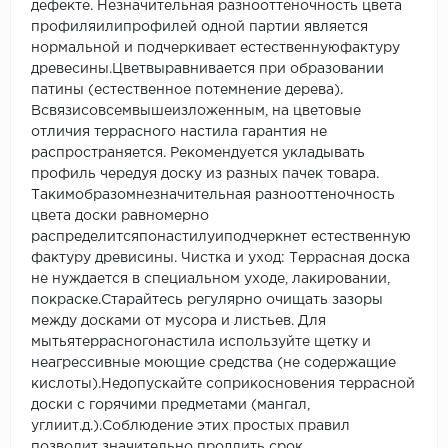
дефекте. Незначительная разнооттеночность цвета
профиляилипрофилей одной партии является
нормальной и подчеркивает естественнуюфактуру
древесины.Цветвыравнивается при образовании
патины (естественное потемнение дерева).
Всвязисовсемвышеизложенным, на цветовые
отличия террасного настила гарантия не
распространяется. Рекомендуется укладывать
профиль чередуя доску из разных пачек товара.
Такимобразомнезначительная разнооттеночность
цвета доски равномерно
распределитсяпонастилуиподчеркнет естественную
фактуру древисины. Чистка и уход: Террасная доска
не нуждается в специальном уходе, лакировании,
покраске.Старайтесь регулярно очищать зазоры
между досками от мусора и листьев. Для
мытьятеррасногонастила используйте щетку и
неагрессивные моющие средства (не содержащие
кислоты).Недопускайте соприкосновения террасной
доски с горячими предметами (мангал,
углиит.д.).Соблюдение этих простых правил
позволит значительно продлить срок