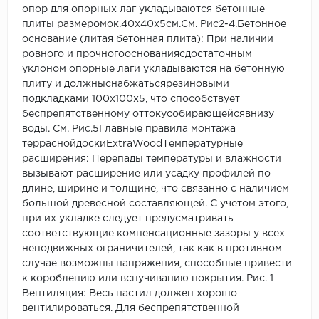
опор для опорных лаг укладываются бетонные
плиты размеромок.40x40x5см.См. Рис2-4.Бетонное
основание (литая бетонная плита): При наличии
ровного и прочногооснованиясдостаточным
уклоном опорные лаги укладываются на бетонную
плиту и должныснабжатьсярезиновыми
подкладками 100х100х5, что способствует
беспрепятственному оттокусобирающейсявнизу
воды. См. Рис.5Главные правила монтажа
терраснойдоскиExtraWoodТемпературные
расширения: Перепады температуры и влажности
вызывают расширение или усадку профилей по
длине, ширине и толщине, что связанно с наличием
большой древесной составляющей. С учетом этого,
при их укладке следует предусматривать
соответствующие компенсационные зазоры у всех
неподвижных ограничителей, так как в противном
случае возможны напряжения, способные привести
к короблению или вспучиванию покрытия. Рис. 1
Вентиляция: Весь настил должен хорошо
вентилироваться. Для беспрепятственной