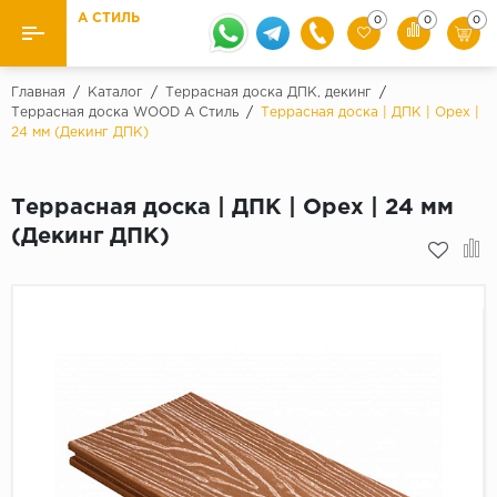
А СТИЛЬ
0
0
0
Назад
Назад
Главная
/
Каталог
/
Террасная доска ДПК, декинг
/
Террасная доска WOOD А Стиль
/
Террасная доска | ДПК | Орех |
24 мм (Декинг ДПК)
Бренды
Ламинат
Kaindl
Паркетная доска
Террасная доска | ДПК | Орех | 24 мм
Krontex
(Декинг ДПК)
Ковролин и ковровая плитка
Pergo
Quick Step
Плитка ПВХ
Класс
Линолеум
31 класс
Плинтус
32 класс
33 класс
Кварцевый ламинат SPC
Палитра
Подложка под паркет и ламинат