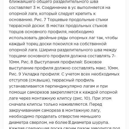
ближайшего общего разделительного шва
составляет 3 м. Соединение в ус выполняется на
опорной лаге, который следует крепить к
основанию. Рис. 7 Торцевые продольные стыки
террасной доски: В местах продольных стыков
торцов основного профиля, необходимо
использовать двойные ряды опорных лаг так, чтобы
каждый торец доски покоился на собственной
опорной лаге. Ширина разделительного шва между
торцами основного профиля должна составлять 7-
10мм. Рис. 8 Выступания профилей: Боковое
выступание профиля должно составлять макс. 10мм.
Рис. 9 Укладка профиля: С учетом всех необходимых
отступов (см.выше), террасный профиль
устанавливается перпендикулярно лагам и при
помощи саморезов закрепляется к каждой опорной
лаге через монтажную клипсу (рис. 10). При этом
сначала клипсы только наживляются. Перед
закручиванием самореза в монтажную лагу,
необходимо проделать отверстие меньшего
диаметра сверлом, не более ¾ диаметра шурупа.
Каждая следующая доска своим пазом заводится под