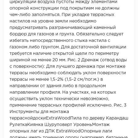
циркуляции воздуха пустоты между элементами
опорной конструкции под покрытием не должны
чем-либо заполняться. При укладке террасных
настилов на уровне земли необходимо
предусматривать разграничивающий каменный
бордюр для газонов и грунта. Обязательно следует
избегать непосредственного стыка настила с
газоном либо грунтом. Для достаточной вентиляции
требуется наличие открытой щели по периметру
шириной не менее 20 мм. Рис. 2 Дренаж (отвод воды
с поверхности): Для лучшего дренажа при монтаже
террасы необходимо соблюдать уклон поверхности
террасы не менее 1,5-2% (1,5-2 см/пог.м.) в
направлении от здания либо в продольном
направлении профиля. На участках, на которых
осуществить уклон технически невозможно,
применение террасных профилей исключено. Рис. 3
Инструменты для монтажа
терраснойдоскиExtraWoodПила по дереву Карандаш
РулеткаКиянка Шуруповерт УровеньМонтаж
опорных лаг из ДПК ExtraWoodОпорные лаги
должны иметь точечную опору (например, бетонные