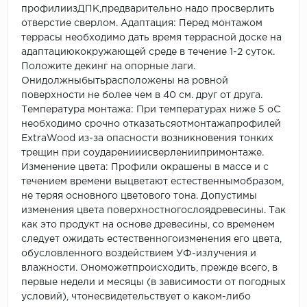
профилиизДПК,предварительно надо просверлить
отверстие сверлом. Адаптация: Перед монтажом
террасы необходимо дать время террасной доске на
адаптациюкокружающей среде в течение 1-2 суток.
Положите декинг на опорные лаги.
Онидолжныбытьрасположены на ровной
поверхности не более чем в 40 см. друг от друга.
Температура монтажа: При температурах ниже 5 оС
необходимо срочно отказатьсяотмонтажапрофилей
ExtraWood из-за опасности возникновения тонких
трещин при соударенииисверлениипримонтаже.
Изменение цвета: Профили окрашены в массе и с
течением времени выцветают естественнымобразом,
не теряя основного цветового тона. Допустимы
изменения цвета поверхностногослоядревесины. Так
как это продукт на основе древесины, со временем
следует ожидать естественногоизменения его цвета,
обусловленного воздействием УФ-излучения и
влажности. Ономожетпроисходить, прежде всего, в
первые недели и месяцы (в зависимости от погодных
условий), чтонесвидетельствует о каком-либо