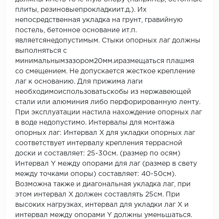
плиты, резиновыепрокладкиит.д.). Их
непосредственная укладка на грунт, гравийную
постель, бетонное основание ит.п.
являетсянедопустимым. Стыки опорных лаг должны
выполняться с
минимальнымзазором20мм.иразмещаться плашмя
со смещением. Не допускается жесткое крепление
лаг к основанию. Для прижима лаги
необходимоиспользоватьскобы из нержавеющей
стали или алюминия либо перфорированную ленту.
При эксплуатации настила нахождение опорных лаг
в воде недопустимо. Интервалы для монтажа
опорных лаг: Интервал X для укладки опорных лаг
соответствует интервалу крепления террасной
доски и составляет: 25-30см. (размер по осям)
Интервал Y между опорами для лаг (размер в свету
между точками опоры) составляет: 40-50см).
Возможна также и диагональная укладка лаг, при
этом интервал Х должен составлять 25см. При
высоких нагрузках, интервал для укладки лаг Х и
интервал между опорами Y должны уменьшаться.