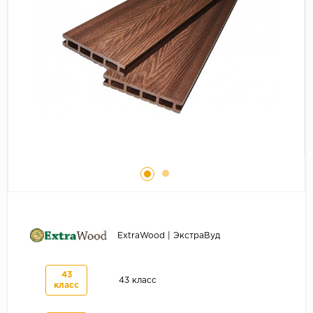
Серый
Бежевый
Дуб светлый
Коричневый
Страна
Австрия
Бельгия
Германия
Франция
ExtraWood | ЭкстраВуд
43
43 класс
класс