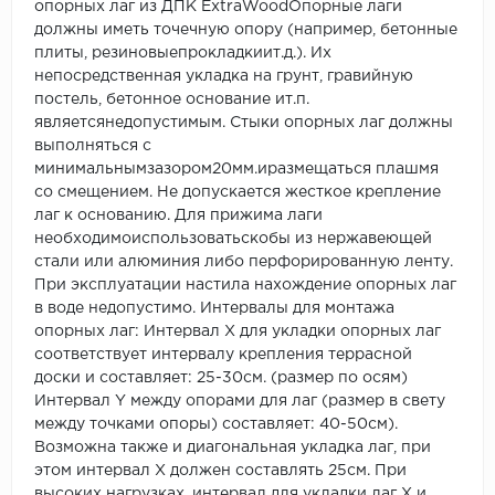
опорных лаг из ДПК ExtraWoodОпорные лаги
должны иметь точечную опору (например, бетонные
плиты, резиновыепрокладкиит.д.). Их
непосредственная укладка на грунт, гравийную
постель, бетонное основание ит.п.
являетсянедопустимым. Стыки опорных лаг должны
выполняться с
минимальнымзазором20мм.иразмещаться плашмя
со смещением. Не допускается жесткое крепление
лаг к основанию. Для прижима лаги
необходимоиспользоватьскобы из нержавеющей
стали или алюминия либо перфорированную ленту.
При эксплуатации настила нахождение опорных лаг
в воде недопустимо. Интервалы для монтажа
опорных лаг: Интервал X для укладки опорных лаг
соответствует интервалу крепления террасной
доски и составляет: 25-30см. (размер по осям)
Интервал Y между опорами для лаг (размер в свету
между точками опоры) составляет: 40-50см).
Возможна также и диагональная укладка лаг, при
этом интервал Х должен составлять 25см. При
высоких нагрузках, интервал для укладки лаг Х и