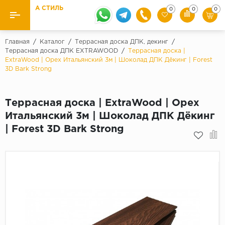
А СТИЛЬ
0
0
0
Назад
Назад
Главная
/
Каталог
/
Террасная доска ДПК, декинг
/
Террасная доска ДПК EXTRAWOOD
/
Террасная доска |
ExtraWood | Орех Итальянский 3м | Шоколад ДПК Дёкинг | Forest
Бренды
Ламинат
3D Bark Strong
Kaindl
Паркетная доска
Krontex
Террасная доска | ExtraWood | Орех
Ковролин и ковровая плитка
Pergo
Итальянский 3м | Шоколад ДПК Дёкинг
Quick Step
| Forest 3D Bark Strong
Плитка ПВХ
Класс
Линолеум
31 класс
Плинтус
32 класс
33 класс
Кварцевый ламинат SPC
Палитра
Подложка под паркет и ламинат