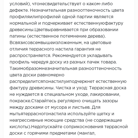
условий), чтонесвидетельствует о каком-либо
дефекте. Незначительная разнооттеночность цвета
профиляилипрофилей одной партии является
нормальной и подчеркивает естественнуюфактуру
древесины.Цветвыравнивается при образовании
патины (естественное потемнение дерева).
Всвязисовсемвышеизложенным, на цветовые
отличия террасного настила гарантия не
распространяется. Рекомендуется укладывать
профиль чередуя доску из разных пачек товара.
Такимобразомнезначительная разнооттеночность
цвета доски равномерно
распределитсяпонастилуиподчеркнет естественную
фактуру древисины. Чистка и уход: Террасная доска
не нуждается в специальном уходе, лакировании,
покраске.Старайтесь регулярно очищать зазоры
между досками от мусора и листьев. Для
мытьятеррасногонастила используйте щетку и
неагрессивные моющие средства (не содержащие
кислоты).Недопускайте соприкосновения террасной
доски с горячими предметами (мангал,