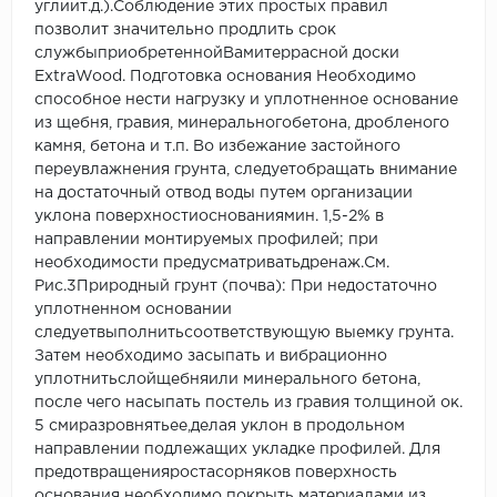
углиит.д.).Соблюдение этих простых правил
позволит значительно продлить срок
службыприобретеннойВамитеррасной доски
ExtraWood. Подготовка основания Необходимо
способное нести нагрузку и уплотненное основание
из щебня, гравия, минеральногобетона, дробленого
камня, бетона и т.п. Во избежание застойного
переувлажнения грунта, следуетобращать внимание
на достаточный отвод воды путем организации
уклона поверхностиоснованиямин. 1,5-2% в
направлении монтируемых профилей; при
необходимости предусматриватьдренаж.См.
Рис.3Природный грунт (почва): При недостаточно
уплотненном основании
следуетвыполнитьсоответствующую выемку грунта.
Затем необходимо засыпать и вибрационно
уплотнитьслойщебняили минерального бетона,
после чего насыпать постель из гравия толщиной ок.
5 смиразровнятьее,делая уклон в продольном
направлении подлежащих укладке профилей. Для
предотвращенияростасорняков поверхность
основания необходимо покрыть материалами из