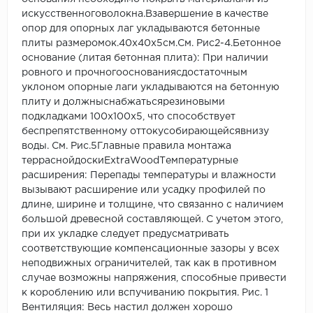
искусственноговолокна.Взавершение в качестве
опор для опорных лаг укладываются бетонные
плиты размеромок.40x40x5см.См. Рис2-4.Бетонное
основание (литая бетонная плита): При наличии
ровного и прочногооснованиясдостаточным
уклоном опорные лаги укладываются на бетонную
плиту и должныснабжатьсярезиновыми
подкладками 100х100х5, что способствует
беспрепятственному оттокусобирающейсявнизу
воды. См. Рис.5Главные правила монтажа
терраснойдоскиExtraWoodТемпературные
расширения: Перепады температуры и влажности
вызывают расширение или усадку профилей по
длине, ширине и толщине, что связанно с наличием
большой древесной составляющей. С учетом этого,
при их укладке следует предусматривать
соответствующие компенсационные зазоры у всех
неподвижных ограничителей, так как в противном
случае возможны напряжения, способные привести
к короблению или вспучиванию покрытия. Рис. 1
Вентиляция: Весь настил должен хорошо