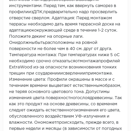
инструментами. Перед тем, как ввернуть саморез в
профилиизДПК,предварительно надо просверлить
отверстие сверлом. Адаптация: Перед монтажом
террасы необходимо дать время террасной доске на
адаптациюкокружающей среде в течение 1-2 суток.
Положите декинг на опорные лаги.
Онидолжныбытьрасположены на ровной
поверхности не более чем в 40 см. друг от друга.
Температура монтажа: При температурах ниже 5 оС
необходимо срочно отказатьсяотмонтажапрофилей
ExtraWood из-за опасности возникновения тонких
трещин при соударенииисверлениипримонтаже.
Изменение цвета: Профили окрашены в массе и с
течением времени выцветают естественнымобразом,
не теряя основного цветового тона. Допустимы
изменения цвета поверхностногослоядревесины. Так
как это продукт на основе древесины, со временем
следует ожидать естественногоизменения его цвета,
обусловленного воздействием УФ-излучения и
влажности. Ономожетпроисходить, прежде всего, в
первые недели и месяцы (в зависимости от погодных