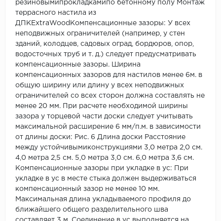
резиновымипрокладкамипо бетонному полу Монтаж
террасного настила из
ДПКExtraWoodКомпенсационные зазоры: У всех
неподвижных ограничителей (например, у стен
зданий, колодцев, садовых оград, бордюров, опор,
водосточных труб и т. д.) следует предусматривать
компенсационные зазоры. Ширина
компенсационных зазоров для настилов менее 6м. в
общую ширину или длину у всех неподвижных
ограничителей со всех сторон должна составлять не
менее 20 мм. При расчете необходимой ширины
зазора у торцевой части доски следует учитывать
максимальной расширение 6 мм/п.м. в зависимости
от длины доски: Рис. 6 Длина доски Расстояние
между устойчивымиконструкциями 3,0 метра 2,0 см.
4,0 метра 2,5 см. 5,0 метра 3,0 см. 6,0 метра 3,6 см.
Компенсационные зазоры при укладке в ус: При
укладке в ус в месте стыка должен выдерживаться
компенсационный зазор не менее 10 мм.
Максимальная длина укладываемого профиля до
ближайшего общего разделительного шва
составляет 3 м. Соединение в ус выполняется на