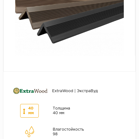
Серый
Бежевый
Дуб светлый
Коричневый
Страна
Австрия
Бельгия
Германия
Франция
ExtraWood | ЭкстраВуд
40
Толщина
мм
40 мм
Влагостойкость
98