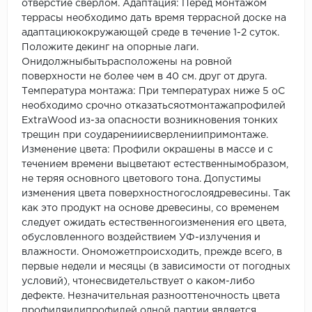
отверстие сверлом. Адаптация: Перед монтажом
террасы необходимо дать время террасной доске на
адаптациюкокружающей среде в течение 1-2 суток.
Положите декинг на опорные лаги.
Онидолжныбытьрасположены на ровной
поверхности не более чем в 40 см. друг от друга.
Температура монтажа: При температурах ниже 5 оС
необходимо срочно отказатьсяотмонтажапрофилей
ExtraWood из-за опасности возникновения тонких
трещин при соударенииисверлениипримонтаже.
Изменение цвета: Профили окрашены в массе и с
течением времени выцветают естественнымобразом,
не теряя основного цветового тона. Допустимы
изменения цвета поверхностногослоядревесины. Так
как это продукт на основе древесины, со временем
следует ожидать естественногоизменения его цвета,
обусловленного воздействием УФ-излучения и
влажности. Ономожетпроисходить, прежде всего, в
первые недели и месяцы (в зависимости от погодных
условий), чтонесвидетельствует о каком-либо
дефекте. Незначительная разнооттеночность цвета
профиляилипрофилей одной партии является