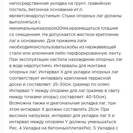
непосредственная укладка на грунт, гравийную
постель, бетонное основание ит.п.
являетсянедопустимым. Стыки опорных лаг должны
выполняться с
минимальнымзазором20мм.иразмещаться плашмя
со смещением. Не допускается жесткое крепление
лаг к основанию. Для прижима лаги
необходимоиспользоватьскобы из нержавеющей
стали или алюминия либо перфорированную ленту.
При эксплуатации настила нахождение опорных лаг
в воде недопустимо. Интервалы для монтажа
опорных лаг: Интервал X для укладки опорных лаг
соответствует интервалу крепления террасной
доски и составляет: 25-30см. (размер по осям)
Интервал Y между опорами для лаг (размер в свету
между точками опоры) составляет: 40-50см).
Возможна также и диагональная укладка лаг, при
этом интервал Х должен составлять 25см. При
высоких нагрузках, интервал для укладки лаг Х и
интервал между опорами Y должны уменьшаться.
Рис. 4 Укладка на бетонныхплитахРис. 5 Укладка с