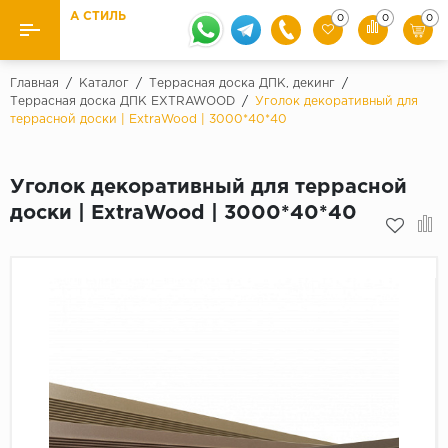
А СТИЛЬ
0
0
0
Назад
Назад
Главная
/
Каталог
/
Террасная доска ДПК, декинг
/
Террасная доска ДПК EXTRAWOOD
/
Уголок декоративный для
террасной доски | ExtraWood | 3000*40*40
Бренды
Ламинат
Kaindl
Паркетная доска
Уголок декоративный для террасной
Krontex
доски | ExtraWood | 3000*40*40
Ковролин и ковровая плитка
Pergo
Quick Step
Плитка ПВХ
Класс
Линолеум
31 класс
Плинтус
32 класс
33 класс
Кварцевый ламинат SPC
Палитра
Подложка под паркет и ламинат