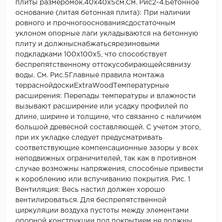
плиты размеромок.40x40x5см.См. Рис2-4.Бетонное
основание (литая бетонная плита): При наличии
ровного и прочногооснованиясдостаточным
уклоном опорные лаги укладываются на бетонную
плиту и должныснабжатьсярезиновыми
подкладками 100х100х5, что способствует
беспрепятственному оттокусобирающейсявнизу
воды. См. Рис.5Главные правила монтажа
терраснойдоскиExtraWoodТемпературные
расширения: Перепады температуры и влажности
вызывают расширение или усадку профилей по
длине, ширине и толщине, что связанно с наличием
большой древесной составляющей. С учетом этого,
при их укладке следует предусматривать
соответствующие компенсационные зазоры у всех
неподвижных ограничителей, так как в противном
случае возможны напряжения, способные привести
к короблению или вспучиванию покрытия. Рис. 1
Вентиляция: Весь настил должен хорошо
вентилироваться. Для беспрепятственной
циркуляции воздуха пустоты между элементами
опорной конструкции под покрытием не должны