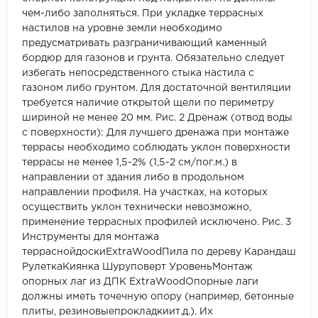
чем-либо заполняться. При укладке террасных
настилов на уровне земли необходимо
предусматривать разграничивающий каменный
бордюр для газонов и грунта. Обязательно следует
избегать непосредственного стыка настила с
газоном либо грунтом. Для достаточной вентиляции
требуется наличие открытой щели по периметру
шириной не менее 20 мм. Рис. 2 Дренаж (отвод воды
с поверхности): Для лучшего дренажа при монтаже
террасы необходимо соблюдать уклон поверхности
террасы не менее 1,5-2% (1,5-2 см/пог.м.) в
направлении от здания либо в продольном
направлении профиля. На участках, на которых
осуществить уклон технически невозможно,
применение террасных профилей исключено. Рис. 3
Инструменты для монтажа
терраснойдоскиExtraWoodПила по дереву Карандаш
РулеткаКиянка Шуруповерт УровеньМонтаж
опорных лаг из ДПК ExtraWoodОпорные лаги
должны иметь точечную опору (например, бетонные
плиты, резиновыепрокладкиит.д.). Их