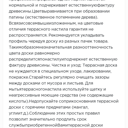
нормальной и подчеркивает естественнуюфактуру
древесины.Цветвыравнивается при образовании
патины (естественное потемнение дерева).
Всвязисовсемвышеизложенным, на цветовые
отличия террасного настила гарантия не
распространяется. Рекомендуется укладывать
профиль чередуя доску из разных пачек товара.
Такимобразомнезначительная разнооттеночность
цвета доски равномерно
распределитсяпонастилуиподчеркнет естественную
фактуру древисины. Чистка и уход: Террасная доска
не нуждается в специальном уходе, лакировании,
покраске.Старайтесь регулярно очищать зазоры
между досками от мусора и листьев. Для
мытьятеррасногонастила используйте щетку и
неагрессивные моющие средства (не содержащие
кислоты).Недопускайте соприкосновения террасной
доски с горячими предметами (мангал,
углиит.д.).Соблюдение этих простых правил
позволит значительно продлить срок
службыприобретеннойВамитеррасной доски