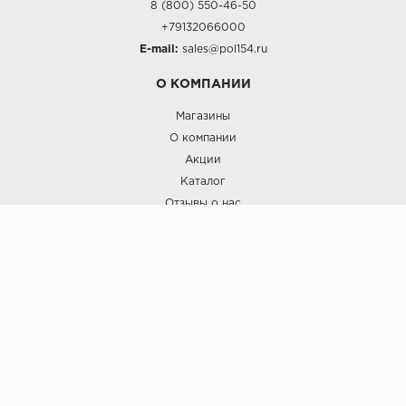
8 (800) 550-46-50
+79132066000
E-mail:
sales@pol154.ru
О КОМПАНИИ
Магазины
О компании
Акции
Каталог
Отзывы о нас
ПОКУПАТЕЛЯМ
Услуги
Доставка и оплата
Гарантия и возврат
А СТИЛЬ
А Стиль: Напольные покрытия и отделочные материалы.