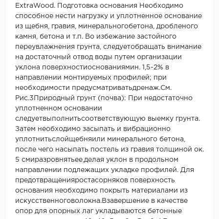
ExtraWood. Подготовка основания Необходимо
способное нести нагрузку и уплотненное основание
из щебня, гравия, минеральногобетона, дробленого
камня, бетона и т.п. Во избежание застойного
переувлажнения грунта, следуетобращать внимание
на достаточный отвод воды путем организации
уклона поверхностиоснованиямин. 1,5-2% в
направлении монтируемых профилей; при
необходимости предусматриватьдренаж.См.
Рис.3Природный грунт (почва): При недостаточно
уплотненном основании
следуетвыполнитьсоответствующую выемку грунта.
Затем необходимо засыпать и вибрационно
уплотнитьслойщебняили минерального бетона,
после чего насыпать постель из гравия толщиной ок.
5 смиразровнятьее,делая уклон в продольном
направлении подлежащих укладке профилей. Для
предотвращенияростасорняков поверхность
основания необходимо покрыть материалами из
искусственноговолокна.Взавершение в качестве
опор для опорных лаг укладываются бетонные