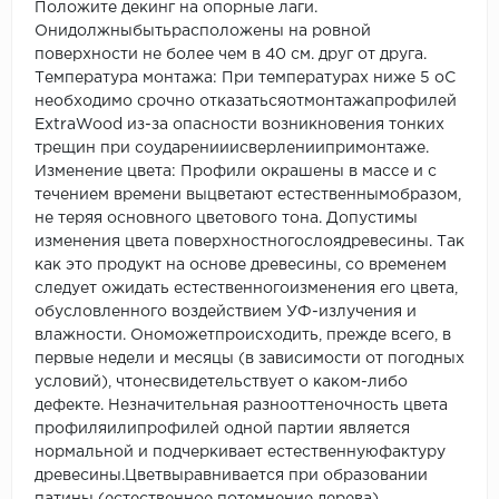
Положите декинг на опорные лаги.
Онидолжныбытьрасположены на ровной
поверхности не более чем в 40 см. друг от друга.
Температура монтажа: При температурах ниже 5 оС
необходимо срочно отказатьсяотмонтажапрофилей
ExtraWood из-за опасности возникновения тонких
трещин при соударенииисверлениипримонтаже.
Изменение цвета: Профили окрашены в массе и с
течением времени выцветают естественнымобразом,
не теряя основного цветового тона. Допустимы
изменения цвета поверхностногослоядревесины. Так
как это продукт на основе древесины, со временем
следует ожидать естественногоизменения его цвета,
обусловленного воздействием УФ-излучения и
влажности. Ономожетпроисходить, прежде всего, в
первые недели и месяцы (в зависимости от погодных
условий), чтонесвидетельствует о каком-либо
дефекте. Незначительная разнооттеночность цвета
профиляилипрофилей одной партии является
нормальной и подчеркивает естественнуюфактуру
древесины.Цветвыравнивается при образовании