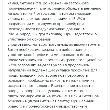
камня, бетона и т.п. Во избежание застойного
переувлажнения грунта, следуетобращать внимание
на достаточный отвод воды путем организации
уклона поверхностиоснованиямин. 1,5-2% в
направлении монтируемых профилей; при
необходимости предусматриватьдренаж.См.
Рис.3Природный грунт (почва): При недостаточно
уплотненном основании
следуетвыполнитьсоответствующую выемку грунта.
Затем необходимо засыпать и вибрационно
уплотнитьслойщебняили минерального бетона,
после чего насыпать постель из гравия толщиной ок.
5 смиразровнятьее,делая уклон в продольном
направлении подлежащих укладке профилей. Для
предотвращенияростасорняков поверхность
основания необходимо покрыть материалами из
искусственноговолокна.Взавершение в качестве
опор для опорных лаг укладываются бетонные
плиты размеромок.40x40x5см.См. Рис2-4.Бетонное
основание (литая бетонная плита): При наличии
ровного и прочногооснованиясдостаточным