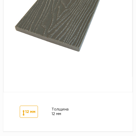
Серый
Бежевый
Дуб светлый
Коричневый
Страна
Австрия
Бельгия
Германия
Франция
Толщина
12 мм
12 мм