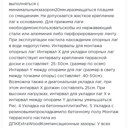
выполняться с
минимальнымзазором20мм.иразмещаться плашмя
со смещением. Не допускается жесткое крепление
лаг к основанию. Для прижима лаги
необходимоиспользоватьскобы из нержавеющей
стали или алюминия либо перфорированную ленту.
При эксплуатации настила нахождение опорных лаг
в воде недопустимо. Интервалы для монтажа
опорных лаг: Интервал X для укладки опорных лаг
соответствует интервалу крепления террасной
доски и составляет: 25-30см. (размер по осям)
Интервал Y между опорами для лаг (размер в свету
между точками опоры) составляет: 40-50см).
Возможна также и диагональная укладка лаг, при
этом интервал Х должен составлять 25см. При
высоких нагрузках, интервал для укладки лаг Х и
интервал между опорами Y должны уменьшаться.
Рис. 4 Укладка на бетонныхплитахРис. 5 Укладка с
резиновымипрокладкамипо бетонному полу Монтаж
террасного настила из
ДПКExtraWoodКомпенсационные зазоры: У всех