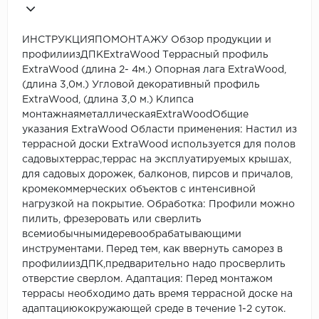
ИНСТРУКЦИЯПОМОНТАЖУ Обзор продукции и
профилиизДПКExtraWood Террасный профиль
ExtraWood (длина 2- 4м.) Опорная лага ExtraWood,
(длина 3,0м.) Угловой декоративный профиль
ExtraWood, (длина 3,0 м.) Клипса
монтажнаяметаллическаяExtraWoodОбщие
указания ExtraWood Области применения: Настил из
террасной доски ExtraWood используется для полов
садовыхтеррас,террас на эксплуатируемых крышах,
для садовых дорожек, балконов, пирсов и причалов,
кромекоммерческих объектов с интенсивной
нагрузкой на покрытие. Обработка: Профили можно
пилить, фрезеровать или сверлить
всемиобычнымидеревообрабатывающими
инструментами. Перед тем, как ввернуть саморез в
профилиизДПК,предварительно надо просверлить
отверстие сверлом. Адаптация: Перед монтажом
террасы необходимо дать время террасной доске на
адаптациюкокружающей среде в течение 1-2 суток.