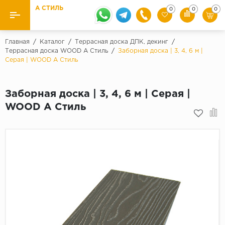
А СТИЛЬ
0
0
0
Назад
Назад
Главная
/
Каталог
/
Террасная доска ДПК, декинг
/
Террасная доска WOOD А Стиль
/
Заборная доска | 3, 4, 6 м |
Серая | WOOD А Стиль
Бренды
Ламинат
Kaindl
Паркетная доска
Заборная доска | 3, 4, 6 м | Серая |
Krontex
WOOD А Стиль
Ковролин и ковровая плитка
Pergo
Quick Step
Плитка ПВХ
Класс
Линолеум
31 класс
Плинтус
32 класс
33 класс
Кварцевый ламинат SPC
Палитра
Подложка под паркет и ламинат