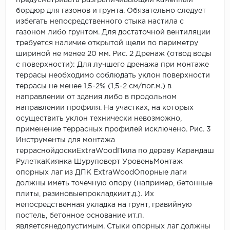
предусматривать разграничивающий каменный
бордюр для газонов и грунта. Обязательно следует
избегать непосредственного стыка настила с
газоном либо грунтом. Для достаточной вентиляции
требуется наличие открытой щели по периметру
шириной не менее 20 мм. Рис. 2 Дренаж (отвод воды
с поверхности): Для лучшего дренажа при монтаже
террасы необходимо соблюдать уклон поверхности
террасы не менее 1,5-2% (1,5-2 см/пог.м.) в
направлении от здания либо в продольном
направлении профиля. На участках, на которых
осуществить уклон технически невозможно,
применение террасных профилей исключено. Рис. 3
Инструменты для монтажа
терраснойдоскиExtraWoodПила по дереву Карандаш
РулеткаКиянка Шуруповерт УровеньМонтаж
опорных лаг из ДПК ExtraWoodОпорные лаги
должны иметь точечную опору (например, бетонные
плиты, резиновыепрокладкиит.д.). Их
непосредственная укладка на грунт, гравийную
постель, бетонное основание ит.п.
являетсянедопустимым. Стыки опорных лаг должны