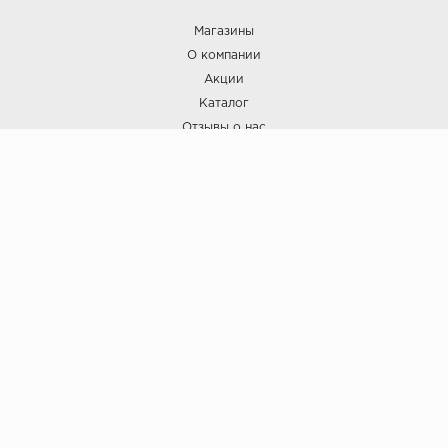
Магазины
О компании
Акции
Каталог
Отзывы о нас
ПОКУПАТЕЛЯМ
Услуги
Доставка и оплата
Гарантия и возврат
А СТИЛЬ
А Стиль: Напольные покрытия и отделочные материалы.
Вся информация, размещенная на сайте, носит исключительно
информативный характер и не является публичной офертой.
6
© ООО "А Стиль" 2015-202