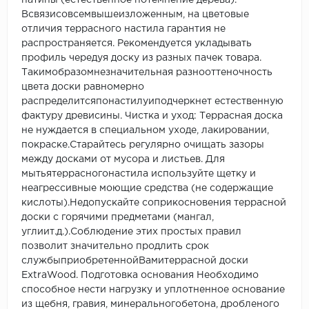
патины (естественное потемнение дерева).
Всвязисовсемвышеизложенным, на цветовые
отличия террасного настила гарантия не
распространяется. Рекомендуется укладывать
профиль чередуя доску из разных пачек товара.
Такимобразомнезначительная разнооттеночность
цвета доски равномерно
распределитсяпонастилуиподчеркнет естественную
фактуру древисины. Чистка и уход: Террасная доска
не нуждается в специальном уходе, лакировании,
покраске.Старайтесь регулярно очищать зазоры
между досками от мусора и листьев. Для
мытьятеррасногонастила используйте щетку и
неагрессивные моющие средства (не содержащие
кислоты).Недопускайте соприкосновения террасной
доски с горячими предметами (мангал,
углиит.д.).Соблюдение этих простых правил
позволит значительно продлить срок
службыприобретеннойВамитеррасной доски
ExtraWood. Подготовка основания Необходимо
способное нести нагрузку и уплотненное основание
из щебня, гравия, минеральногобетона, дробленого