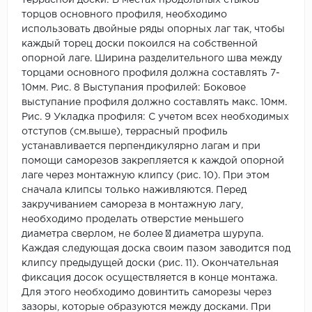
террасной доски: В местах продольных стыков
торцов основного профиля, необходимо
использовать двойные ряды опорных лаг так, чтобы
каждый торец доски покоился на собственной
опорной лаге. Ширина разделительного шва между
торцами основного профиля должна составлять 7-
10мм. Рис. 8 Выступания профилей: Боковое
выступание профиля должно составлять макс. 10мм.
Рис. 9 Укладка профиля: С учетом всех необходимых
отступов (см.выше), террасный профиль
устанавливается перпендикулярно лагам и при
помощи саморезов закрепляется к каждой опорной
лаге через монтажную клипсу (рис. 10). При этом
сначала клипсы только наживляются. Перед
закручиванием самореза в монтажную лагу,
необходимо проделать отверстие меньшего
диаметра сверлом, не более ¾ диаметра шурупа.
Каждая следующая доска своим пазом заводится под
клипсу предыдущей доски (рис. 11). Окончательная
фиксация досок осуществляется в конце монтажа.
Для этого необходимо довинтить саморезы через
зазоры, которые образуются между досками. При