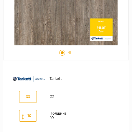
Серый
Бежевый
Дуб светлый
Коричневый
Страна
Австрия
Бельгия
Германия
Франция
Tarkett
33
33
Толщина
10
10