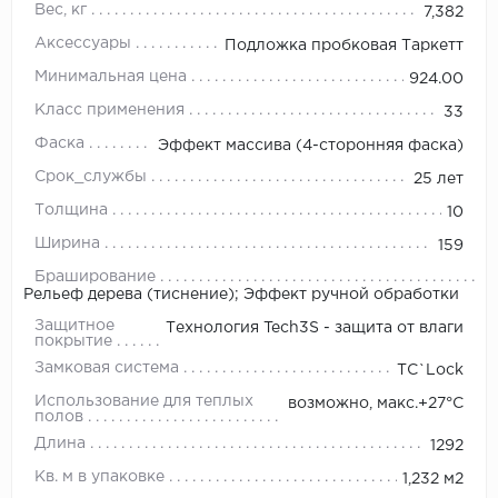
Вес, кг
7,382
Аксессуары
Подложка пробковая Таркетт
Минимальная цена
924.00
Класс применения
33
Фаска
Эффект массива (4-сторонняя фаска)
Срок_службы
25 лет
Толщина
10
Ширина
159
Браширование
Рельеф дерева (тиснение); Эффект ручной обработки
Защитное
Технология Tech3S - защита от влаги
покрытие
Замковая система
TС`Lock
Использование для теплых
возможно, макс.+27°С
полов
Длина
1292
Кв. м в упаковке
1,232 м2