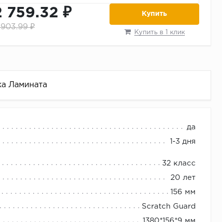
2 759.32 ₽
Купить
 903.99 ₽
Купить в 1 клик
ка Ламината
 PER915
да
1-3 дня
32 класс
20 лет
156 мм
Scratch Guard
1380*156*9 мм