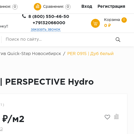
Вход
Регистрация
анное:
Сравнение:
0
0
8 (800) 550-46-50
Корзина
0
+79132066000
0 ₽
нку!!
заказать звонок
тив Quick-Step Новосибирск
/
PER 0915 | Дуб белый
 | PERSPECTIVE Hydro
 1 )
1 ₽/м2
м2