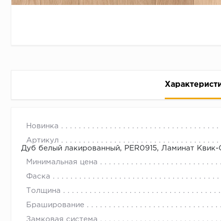
Характерист
Дуб белый лакированный, Ламин
с 09.00 до 
Новинка
Артикул
Дуб белый лакированный, PER0915, Ламинат Квик
Минимальная цена
Фаска
Толщина
Браширование
Замковая система