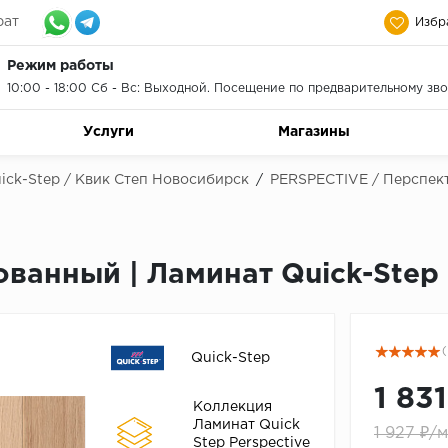
рат
Избр
Режим работы
10:00 - 18:00 Сб - Вс: Выходной. Посещение по предварительному зво
Услуги
Магазины
ick-Step / Квик Степ Новосибирск
/
PERSPECTIVE / Перспек
ованный | Ламинат Quick-Step
(
Quick-Step
1 83
Коллекция
Ламинат Quick
1 927 ₽/
Step Perspective