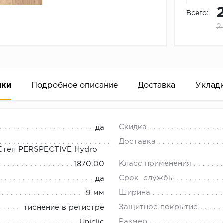
Всего:
2
ики
Подробное описание
Доставка
Уклад
ат Quick-Step PERSPECTIVE Hydro,
18.00.
Скидка
да
Доставка
-Степ PERSPECTIVE Hydro
Класс применения
1870.00
Срок_службы
да
Ширина
9 мм
Защитное покрытие
тиснение в регистре
Размер
Uniclic