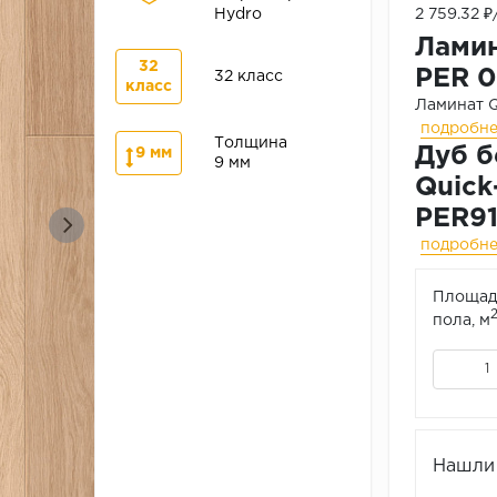
Hydro
2 759.32 
Ламин
32
PER 0
32 класс
класс
Ламинат Q
подробн
Толщина
Дуб б
9 мм
9 мм
Quick
PER9
подробн
Площад
пола, м
Нашли 