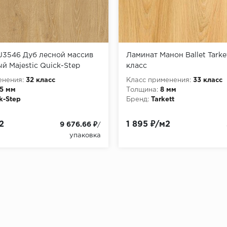
J3546 Дуб лесной массив
Ламинат Манон Ballet Tarke
й Majestic Quick-Step
класс
енения:
32 класс
Класс применения:
33 класс
,5 мм
Толщина:
8 мм
k-Step
Бренд:
Tarkett
2
1 895 ₽/м2
9 676.66 ₽
/
упаковка