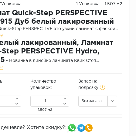
₽/Упаковка
1 Упаковка = 1.507 м2
ат Quick-Step PERSPECTIVE
915 Дуб белый лакированный
uick-Step PERSPECTIVE это узкий ламинат с фаской...
ее
елый лакированный, Ламинат
-Step PERSPECTIVE Hydro,
15
- Новинка в линейке ламината Квик Степ...
ее
ь
Количество
Запас на
i
2
упаковок:
подрезку
Без запаса
1.507 м2
дешевле? Хотите скидку?: