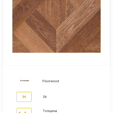
Серый
Бежевый
Дуб светлый
Коричневый
Страна
Австрия
Бельгия
Германия
Франция
Floorwood
34
34
Толщина