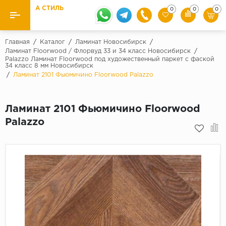
А СТИЛЬ
0
0
0
Назад
Назад
Главная
/
Каталог
/
Ламинат Новосибирск
/
Ламинат Floorwood / Флорвуд 33 и 34 класс Новосибирск
/
Palazzo Ламинат Floorwood под художественный паркет с фаской
Бренды
Ламинат
34 класс 8 мм Новосибирск
/
Ламинат 2101 Фьюмичино Floorwood Palazzo
Kaindl
Паркетная доска
Krontex
Ламинат 2101 Фьюмичино Floorwood
Ковролин и ковровая плитка
Pergo
Palazzo
Quick Step
Плитка ПВХ
Класс
Линолеум
31 класс
Плинтус
32 класс
33 класс
Кварцевый ламинат SPC
Палитра
Подложка под паркет и ламинат