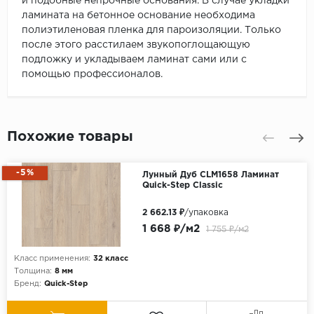
и подобные непрочные основания. В случае укладки
ламината на бетонное основание необходима
полиэтиленовая пленка для пароизоляции. Только
после этого расстилаем звукопоглощающую
подложку и укладываем ламинат сами или с
помощью профессионалов.
Похожие товары
-5%
Лунный Дуб CLM1658 Ламинат
Quick-Step Classic
2 662.13 ₽
/упаковка
1 668 ₽/м2
1 755 ₽/м2
Класс применения:
32 класс
Толщина:
8 мм
Бренд:
Quick-Step