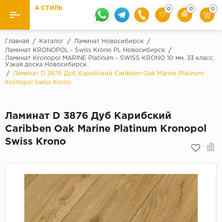
А СТИЛЬ
0
0
0
Назад
Назад
Главная
/
Каталог
/
Ламинат Новосибирск
/
Ламинат KRONOPOL - Swiss Krono PL Новосибирск
/
Ламинат Kronopol MARINE Platinum - SWISS KRONO 10 мм, 33 класс,
Бренды
Ламинат
Узкая доска Новосибирск
/
Ламинат D 3876 Дуб Карибский Caribben Oak Marine Platinum
Kaindl
Kronopol Swiss Krono
Паркетная доска
Krontex
Ковролин и ковровая плитка
Pergo
Ламинат D 3876 Дуб Карибский
Quick Step
Caribben Oak Marine Platinum Kronopol
Плитка ПВХ
Swiss Krono
Класс
Линолеум
31 класс
Плинтус
32 класс
33 класс
Кварцевый ламинат SPC
Палитра
Подложка под паркет и ламинат