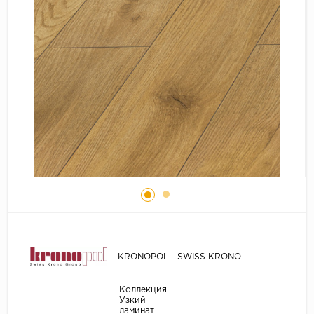
Серый
Бежевый
Дуб светлый
Коричневый
Страна
Австрия
Бельгия
Германия
Франция
KRONOPOL - SWISS KRONO
Коллекция
Узкий
ламинат