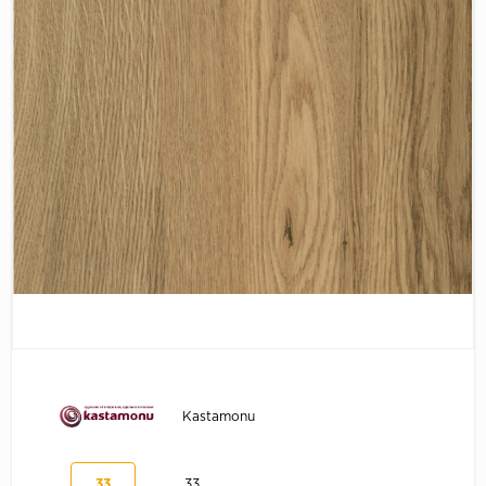
Серый
Бежевый
Дуб светлый
Коричневый
Страна
Австрия
Бельгия
Германия
Франция
Kastamonu
33
33