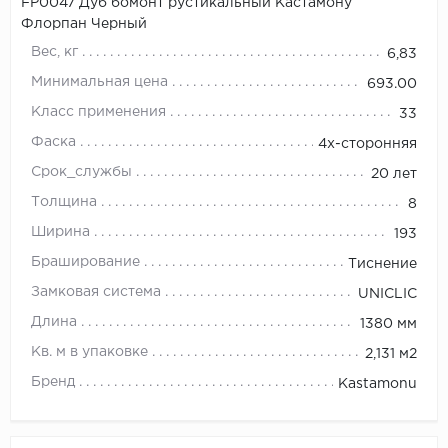
FP0047 Дуб бомонт рустикальный Кастамону
Флорпан Черный
Вес, кг
6,83
Минимальная цена
693.00
Класс применения
33
Фаска
4х-сторонняя
Срок_службы
20 лет
Толщина
8
Ширина
193
Браширование
Тиснение
Замковая система
UNICLIC
Длина
1380 мм
Кв. м в упаковке
2,131 м2
Бренд
Kastamonu