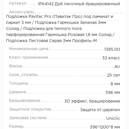
Артикул
IPA4142 Дуб песочный брашированный
Аксессуары
Подложка Pavitec Pro (Павитек Про) под ламинат и
паркет 3 мм
/
Подложка Гармошка Зеленая 3мм
Солид
/
Подложка для теплого пола
перфорированная Гармошка Розовая 1,8 мм Солид
/
Подложка Листовая Серая 3мм Профиль-М
Минимальная цена
1385.00
Класс применения
32 класс
Фаска
4U
Срок_службы
25 лет
Толщина
8 мм
Ширина
396 мм
Браширование
3D эффект, браширование
Защитное покрытие
Защита от царапин
Замковая система
Uniclic
Размер
396*1200*8 мм