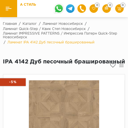
А СТИЛЬ
0
0
0
Назад
Назад
Главная
/
Каталог
/
Ламинат Новосибирск
/
Ламинат Quick-Step / Квик Степ Новосибирск
/
Ламинат IMPRESSIVE PATTERNS / Импрессив Патерн Quick-Step
Бренды
Ламинат
Новосибирск
/
Ламинат IPA 4142 Дуб песочный брашированный
Kaindl
Паркетная доска
Krontex
IPA 4142 Дуб песочный брашированный
Ковролин и ковровая плитка
Pergo
Quick Step
Плитка ПВХ
-5%
Класс
Линолеум
31 класс
Плинтус
32 класс
33 класс
Кварцевый ламинат SPC
Палитра
Подложка под паркет и ламинат