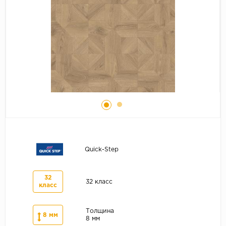
Серый
Бежевый
Дуб светлый
Коричневый
Страна
Австрия
Бельгия
Германия
Франция
Quick-Step
32
32 класс
класс
Толщина
8 мм
8 мм