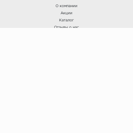
О компании
Акции
Каталог
Отзывы о нас
ПОКУПАТЕЛЯМ
Услуги
Доставка и оплата
Гарантия и возврат
А СТИЛЬ
А Стиль: Напольные покрытия и отделочные материалы.
Вся информация, размещенная на сайте, носит исключительно
информативный характер и не является публичной офертой.
6
© ООО "А Стиль" 2015-202