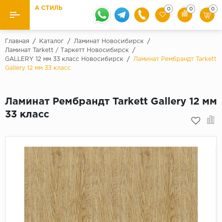
А СТИЛЬ
0
0
0
Назад
Назад
Главная
/
Каталог
/
Ламинат Новосибирск
/
Ламинат Tarkett / Таркетт Новосибирск
/
GALLERY 12 мм 33 класс Новосибирск
/
Ламинат Рембрандт Tarkett
Бренды
Ламинат
Gallery 12 мм 33 класс
Kaindl
Паркетная доска
Krontex
Ламинат Рембрандт Tarkett Gallery 12 мм
Ковролин и ковровая плитка
Pergo
33 класс
Quick Step
Плитка ПВХ
Класс
Линолеум
31 класс
Плинтус
32 класс
33 класс
Кварцевый ламинат SPC
Палитра
Подложка под паркет и ламинат