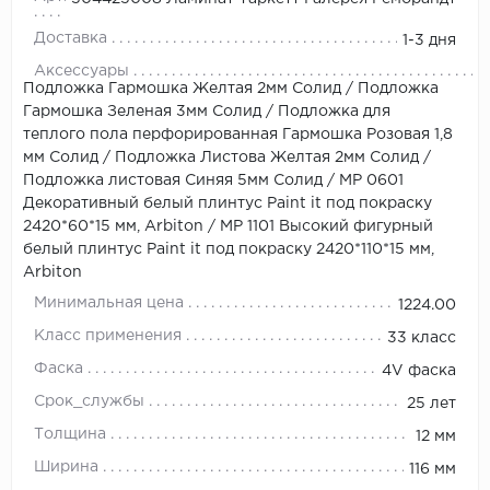
Доставка
1-3 дня
Аксессуары
Подложка Гармошка Желтая 2мм Солид
/
Подложка
Гармошка Зеленая 3мм Солид
/
Подложка для
теплого пола перфорированная Гармошка Розовая 1,8
мм Солид
/
Подложка Листова Желтая 2мм Солид
/
Подложка листовая Синяя 5мм Солид
/
МР 0601
Декоративный белый плинтус Paint it под покраску
2420*60*15 мм, Arbiton
/
МР 1101 Высокий фигурный
белый плинтус Paint it под покраску 2420*110*15 мм,
Arbiton
Минимальная цена
1224.00
Класс применения
33 класс
Фаска
4V фаска
Срок_службы
25 лет
Толщина
12 мм
Ширина
116 мм