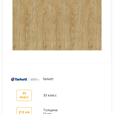
Серый
Бежевый
Дуб светлый
Коричневый
Страна
Австрия
Бельгия
Германия
Франция
Tarkett
33
33 класс
класс
Толщина
12 мм