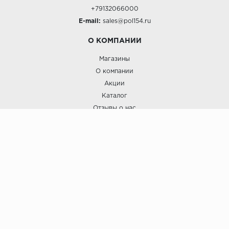
+79132066000
E-mail:
sales@pol154.ru
О КОМПАНИИ
Магазины
О компании
Акции
Каталог
Отзывы о нас
ПОКУПАТЕЛЯМ
Услуги
Доставка и оплата
Гарантия и возврат
А СТИЛЬ
А Стиль: Напольные покрытия и отделочные материалы.