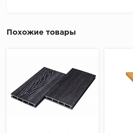
соударенииисверлениипримонтаже. Изменение цвета
цветового тона. Допустимы изменения цвета поверх
естественногоизменения его цвета, обусловленног
(в зависимости от погодных условий), чтонесвиде
Похожие товары
партии является нормальной и подчеркивает естес
Всвязисовсемвышеизложенным, на цветовые отличия
разных пачек товара. Такимобразомнезначительна
древисины. Чистка и уход: Террасная доска не нуж
от мусора и листьев. Для мытьятеррасногонастила
соприкосновения террасной доски с горячими предм
службыприобретеннойВамитеррасной доски ExtraWo
гравия, минеральногобетона, дробленого камня, бе
отвод воды путем организации уклона поверхности
предусматриватьдренаж.См. Рис.3Природный грунт 
Затем необходимо засыпать и вибрационно уплотнит