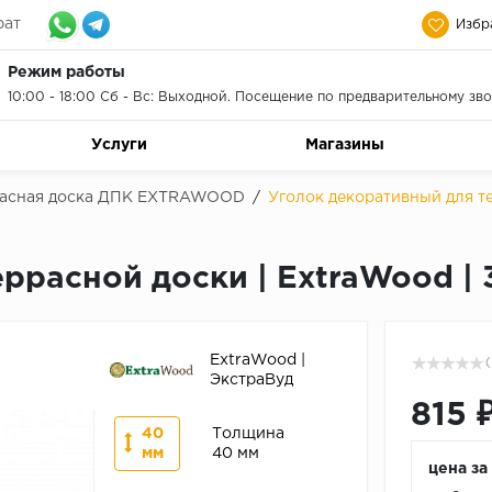
рат
Избр
Режим работы
10:00 - 18:00 Сб - Вс: Выходной. Посещение по предварительному зво
Услуги
Магазины
асная доска ДПК EXTRAWOOD
/
Уголок декоративный для т
ррасной доски | ExtraWood |
ExtraWood |
(
ЭкстраВуд
815 
40
Толщина
мм
40 мм
цена за