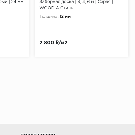
рый | 24 мм
Заборная доска | 3, 4, 6 м | Серая |
енияростасорняков поверхность основания
WOOD А Стиль
аг укладываются бетонные плиты
Толщина:
12 мм
рочногооснованиясдостаточным уклоном опорные
бствует беспрепятственному
ные расширения: Перепады температуры и
2 800 ₽/м2
ием большой древесной составляющей. С учетом
жных ограничителей, так как в противном случае
есь настил должен хорошо вентилироваться. Для
 должны чем-либо заполняться. При укладке
 газонов и грунта. Обязательно следует избегать
е открытой щели по периметру шириной не менее 20
блюдать уклон поверхности террасы не менее 1,5-2%
ых осуществить уклон технически невозможно,
ила по дереву Карандаш РулеткаКиянка
апример, бетонные плиты,