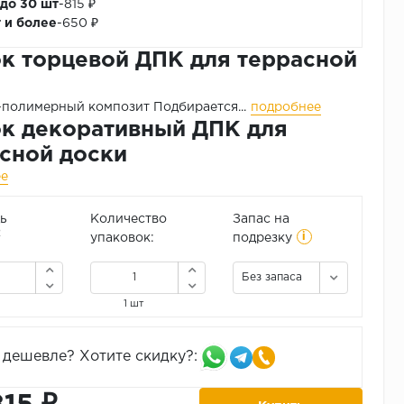
 до 30 шт
-
815 ₽
т и более
-
650 ₽
к торцевой ДПК для террасной
и
-полимерный композит
Подбирается...
подробнее
к декоративный ДПК для
сной доски
ее
ь
Количество
Запас на
i
2
упаковок:
подрезку
Без запаса
1 шт
дешевле? Хотите скидку?: