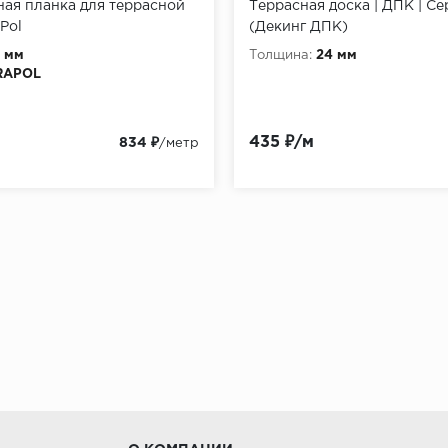
ая планка для террасной
Террасная доска | ДПК | Се
влении подлежащих укладке профилей. Для предотвращ
Pol
(Декинг ДПК)
оволокна.Взавершение в качестве опор для опорных л
0 мм
Толщина:
24 мм
ние (литая бетонная плита): При наличии ровного и п
RAPOL
абжатьсярезиновыми подкладками 100х100х5, что спосо
 правила монтажа терраснойдоскиExtraWoodТемператур
435 ₽/м
834 ₽
/метр
ей по длине, ширине и толщине, что связанно с налич
ответствующие компенсационные зазоры у всех неподви
лению или вспучиванию покрытия. Рис. 1 Вентиляция: В
жду элементами опорной конструкции под покрытием не
редусматривать разграничивающий каменный бордюр для
грунтом. Для достаточной вентиляции требуется наличи
я лучшего дренажа при монтаже террасы необходимо со
продольном направлении профиля. На участках, на котор
3 Инструменты для монтажа терраснойдоскиExtraWoodП
traWoodОпорные лаги должны иметь точечную опору (н