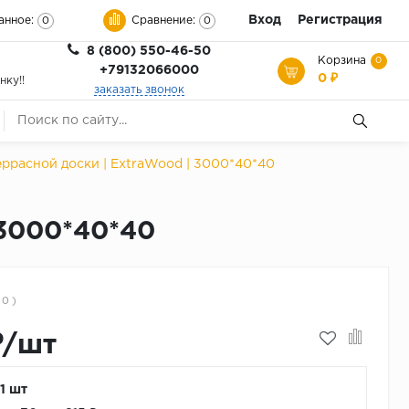
Вход
Регистрация
анное:
Сравнение:
0
0
8 (800) 550-46-50
Корзина
0
+79132066000
0 ₽
нку!!
заказать звонок
еррасной доски | ExtraWood | 3000*40*40
 3000*40*40
 0 )
₽/шт
 1 шт