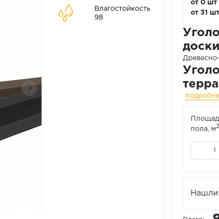
от 0 шт
Влагостойкость
от 31 ш
98
Уголо
доск
Древесно
Уголо
терра
подробн
Площад
пола, м
Нашли 