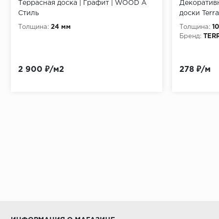
Террасная доска | Графит | WOOD А
Декоративн
смиразровнятьее,делая уклон в продольном напра
Стиль
доски Terra
необходимо покрыть материалами из искусственног
Толщина:
24 мм
Толщина:
1
размеромок.40x40x5см.См. Рис2-4.Бетонное основа
Бренд:
TER
лаги укладываются на бетонную плиту и должнысн
оттокусобирающейсявнизу воды. См. Рис.5Главные
2 900 ₽/м2
278 ₽/м
влажности вызывают расширение или усадку профил
этого, при их укладке следует предусматривать со
возможны напряжения, способные привести к короб
беспрепятственной циркуляции воздуха пустоты ме
террасных настилов на уровне земли необходимо п
непосредственного стыка настила с газоном либо 
мм. Рис. 2 Дренаж (отвод воды с поверхности): Дл
(1,5-2 см/пог.м.) в направлении от здания либо в 
применение террасных профилей исключено. Рис. 
Шуруповерт УровеньМонтаж опорных лаг из ДПК Ex