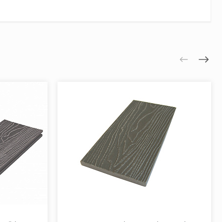
цветают естественнымобразом, не теряя основного
 древесины, со временем следует ожидать
исходить, прежде всего, в первые недели и месяцы
ооттеночность цвета профиляилипрофилей одной
зовании патины (естественное потемнение дерева).
екомендуется укладывать профиль чередуя доску из
литсяпонастилуиподчеркнет естественную фактуру
арайтесь регулярно очищать зазоры между досками
(не содержащие кислоты).Недопускайте
авил позволит значительно продлить срок
 нагрузку и уплотненное основание из щебня,
рунта, следуетобращать внимание на достаточный
лей; при необходимости
дуетвыполнитьсоответствующую выемку грунта.
ть постель из гравия толщиной ок. 5