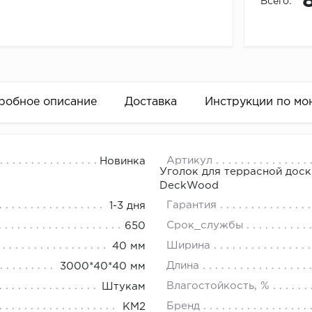
Всего:
робное описание
Доставка
Инструкции по мо
еррасной доски
изДПКExtraWood Террасный профиль ExtraWood (длина
18.00.
Артикул
Новинка
Уголок для террасной доск
 3,0 м.) Клипса монтажнаяметаллическаяExtraWoodОбщи
DeckWood
олов садовыхтеррас,террас на эксплуатируемых крышах,
Гарантия
1-3 дня
ной нагрузкой на покрытие. Обработка: Профили можно
Срок_службы
650
ми. Перед тем, как ввернуть саморез в профилиизДПК
Ширина
40 мм
ходимо дать время террасной доске на адаптациюкокру
Длина
3000*40*40 мм
ы на ровной поверхности не более чем в 40 см. друг о
Влагостойкость, %
Штукам
апрофилей ExtraWood из-за опасности возникновения т
Бренд
КМ2