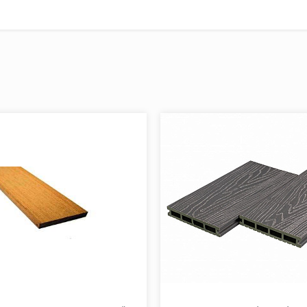
: Профили окрашены в массе и с течением времени вы
ностногослоядревесины. Так как это продукт на основе
о воздействием УФ-излучения и влажности. Ономожетпро
тельствует о каком-либо дефекте. Незначительная разн
твеннуюфактуру древесины.Цветвыравнивается при обра
 террасного настила гарантия не распространяется. Р
я разнооттеночность цвета доски равномерно распреде
дается в специальном уходе, лакировании, покраске.Ст
 используйте щетку и неагрессивные моющие средства 
етами (мангал, углиит.д.).Соблюдение этих простых пр
od. Подготовка основания Необходимо способное нести
тона и т.п. Во избежание застойного переувлажнения г
основаниямин. 1,5-2% в направлении монтируемых профи
(почва): При недостаточно уплотненном основании сле
ьслойщебняили минерального бетона, после чего насыпа