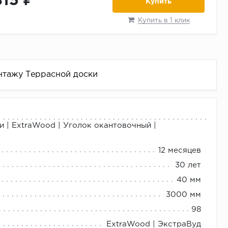
815 ₽
Купить
Купить в 1 клик
нтажу Террасной доски
 2- 4м.) Опорная лага ExtraWood, (длина 3,0м.)
и | ExtraWood | Уголок окантовочный |
е указания ExtraWood Области применения: Настил
 для садовых дорожек, балконов, пирсов и
12 месяцев
 пилить, фрезеровать или сверлить
30 лет
,предварительно надо просверлить отверстие
40 мм
жающей среде в течение 1-2 суток. Положите
3000 мм
т друга. Температура монтажа: При температурах
98
онких трещин при
ExtraWood | ЭкстраВуд