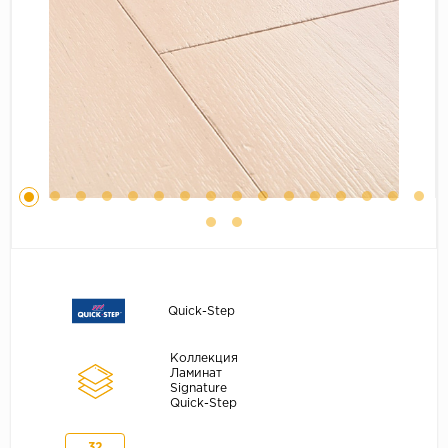
Серый
Бежевый
Дуб светлый
Коричневый
Страна
Австрия
Бельгия
Германия
Франция
Quick-Step
Коллекция
Ламинат
Signature
Quick-Step
32