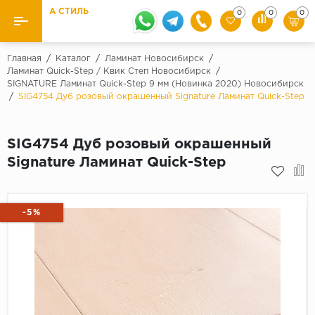
А СТИЛЬ
0
0
0
Назад
Назад
Главная
/
Каталог
/
Ламинат Новосибирск
/
Ламинат Quick-Step / Квик Степ Новосибирск
/
SIGNATURE Ламинат Quick-Step 9 мм (Новинка 2020) Новосибирск
Бренды
Ламинат
/
SIG4754 Дуб розовый окрашенный Signature Ламинат Quick-Step
Kaindl
Паркетная доска
Krontex
SIG4754 Дуб розовый окрашенный
Ковролин и ковровая плитка
Pergo
Signature Ламинат Quick-Step
Quick Step
Плитка ПВХ
Класс
-5%
Линолеум
31 класс
Плинтус
32 класс
33 класс
Кварцевый ламинат SPC
Палитра
Подложка под паркет и ламинат