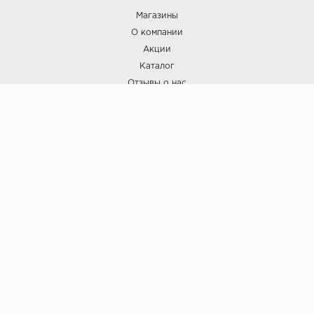
Магазины
О компании
Акции
Каталог
Отзывы о нас
ПОКУПАТЕЛЯМ
Услуги
Доставка и оплата
Гарантия и возврат
А СТИЛЬ
А Стиль: Напольные покрытия и отделочные материалы.
Вся информация, размещенная на сайте, носит исключительно
информативный характер и не является публичной офертой.
6
© ООО "А Стиль" 2015-202