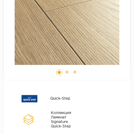
Серый
Бежевый
Дуб светлый
Коричневый
Страна
Австрия
Бельгия
Германия
Франция
Quick-Step
Коллекция
Ламинат
Signature
Quick-Step