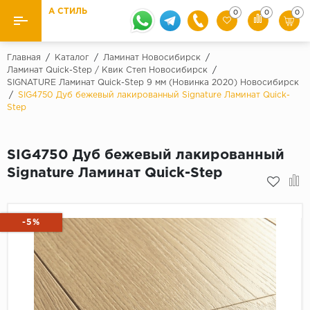
А СТИЛЬ
0
0
0
Назад
Назад
Главная
/
Каталог
/
Ламинат Новосибирск
/
Ламинат Quick-Step / Квик Степ Новосибирск
/
SIGNATURE Ламинат Quick-Step 9 мм (Новинка 2020) Новосибирск
Бренды
Ламинат
/
SIG4750 Дуб бежевый лакированный Signature Ламинат Quick-
Kaindl
Step
Паркетная доска
Krontex
Ковролин и ковровая плитка
Pergo
SIG4750 Дуб бежевый лакированный
Signature Ламинат Quick-Step
Quick Step
Плитка ПВХ
Класс
Линолеум
31 класс
-5%
Плинтус
32 класс
33 класс
Кварцевый ламинат SPC
Палитра
Подложка под паркет и ламинат