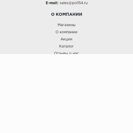
E-mail:
sales@pol154.ru
О КОМПАНИИ
Магазины
О компании
Акции
Каталог
Отзывы о нас
ПОКУПАТЕЛЯМ
Услуги
Доставка и оплата
Гарантия и возврат
А СТИЛЬ
А Стиль: Напольные покрытия и отделочные материалы.
Вся информация, размещенная на сайте, носит исключительно
информативный характер и не является публичной офертой.