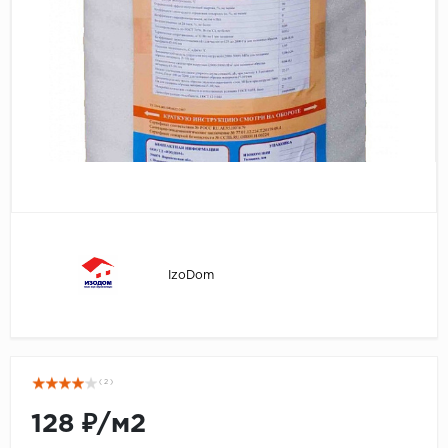
Серый
Бежевый
Дуб светлый
Коричневый
Страна
Австрия
Бельгия
Германия
Франция
IzoDom
( 2 )
128 ₽/м2