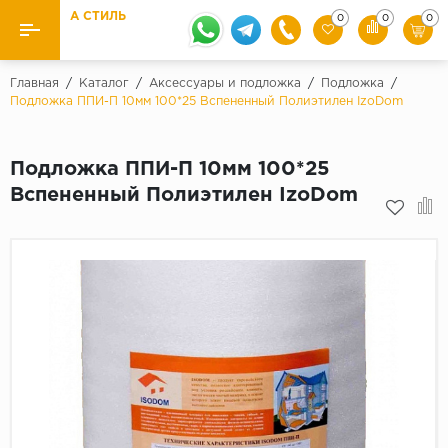
А СТИЛЬ
0
0
0
Назад
Назад
Главная
/
Каталог
/
Аксессуары и подложка
/
Подложка
/
Подложка ППИ-П 10мм 100*25 Вспененный Полиэтилен IzoDom
Бренды
Ламинат
Kaindl
Подложка ППИ-П 10мм 100*25
Паркетная доска
Krontex
Вспененный Полиэтилен IzoDom
Ковролин и ковровая плитка
Pergo
Quick Step
Плитка ПВХ
Класс
Линолеум
31 класс
Плинтус
32 класс
33 класс
Кварцевый ламинат SPC
Палитра
Подложка под паркет и ламинат