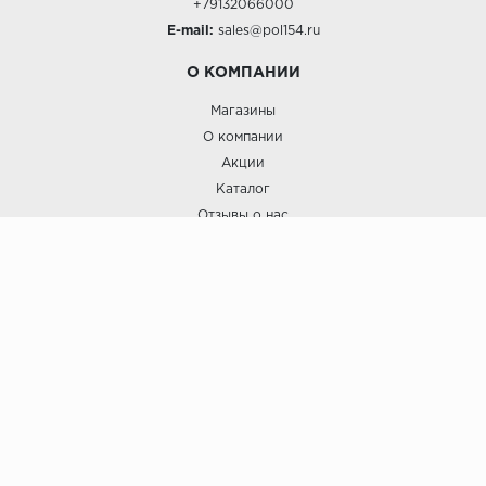
+79132066000
E-mail:
sales@pol154.ru
О КОМПАНИИ
Магазины
О компании
Акции
Каталог
Отзывы о нас
ПОКУПАТЕЛЯМ
Услуги
Доставка и оплата
Гарантия и возврат
А СТИЛЬ
А Стиль: Напольные покрытия и отделочные материалы.
Вся информация, размещенная на сайте, носит исключительно