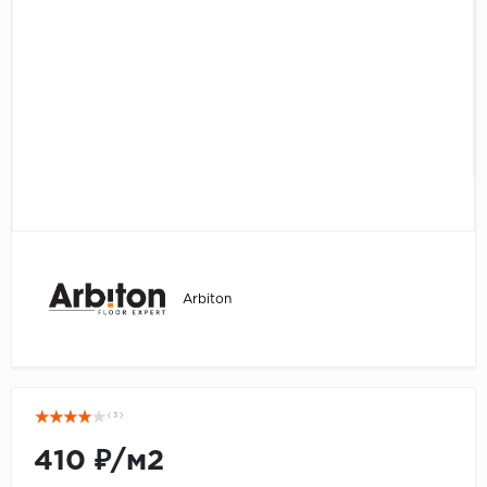
Серый
Бежевый
Дуб светлый
Коричневый
Страна
Австрия
Бельгия
Германия
Франция
Arbiton
( 3 )
410 ₽/м2