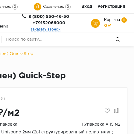
Вход
Регистрация
анное:
Сравнение:
0
0
8 (800) 550-46-50
Корзина
0
+79132066000
0 ₽
нку!!
заказать звонок
ен) Quick-Step
ен) Quick-Step
 6 )
₽/м2
Упаковка
1 Упаковка = 15 м2
Unisound 2мм (2в1 структурированный полиэтилен)