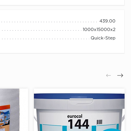
439.00
1000х15000х2
Quick-Step