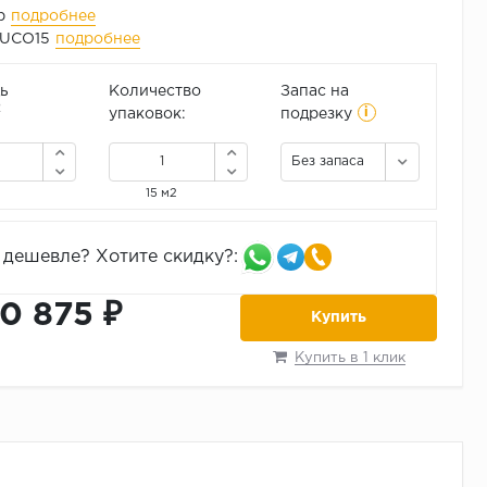
p
подробнее
UCO15
подробнее
ь
Количество
Запас на
i
2
упаковок:
подрезку
Без запаса
15 м2
дешевле? Хотите скидку?:
10 875 ₽
Купить
Купить в 1 клик