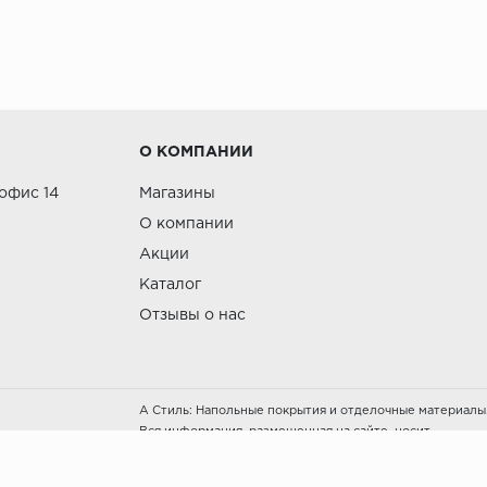
О КОМПАНИИ
 офис 14
Магазины
О компании
Акции
Каталог
Отзывы о нас
А Стиль: Напольные покрытия и отделочные материалы
Вся информация, размещенная на сайте, носит
исключительно информативный характер и не является
публичной офертой.