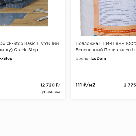
uick-Step Basic LIVYN 1мм
Подложка ППИ-П 8мм 100*
литку) Quick-Step
Вспененный Полиэтилен I
k-Step
Бренд:
IzoDom
111 ₽/м2
12 720 ₽
2 775
/
упаковка