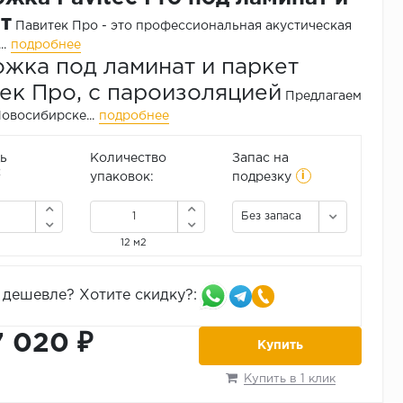
т
Павитек Про - это профессиональная акустическая
.
подробнее
жка под ламинат и паркет
ек Про, с пароизоляцией
Предлагаем
Новосибирске...
подробнее
ь
Количество
Запас на
i
2
упаковок:
подрезку
Без запаса
12 м2
дешевле? Хотите скидку?:
7 020 ₽
Купить
Купить в 1 клик