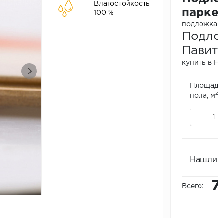
Влагостойкость
парке
100 %
подложка..
Подло
Павит
купить в 
Площад
пола, м
Нашли 
Всего: