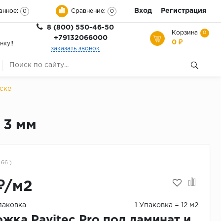
Вход
Регистрация
анное:
Сравнение:
0
0
8 (800) 550-46-50
Корзина
0
+79132066000
0 ₽
нку!!
заказать звонок
ске
 3 мм
 66 )
₽/м2
паковка
1 Упаковка = 12 м2
жка Pavitec Pro под ламинат и