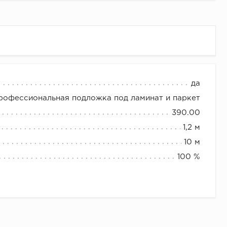
да
c Pro.
профессиональная подложка под ламинат и паркет
390.00
1,2 м
Методы испытаний
10 м
ГОСТ 409-77
100 %
ГОСТ 7076-99
ГОСТ Р 53377-2009
ГОСТ 17177-94
ГОСТ 27296-2012