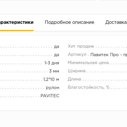
арактеристики
Подробное описание
Доставка
Павитек Про, с пароизоляцией
18.00.
Хит продаж
да
ую акустическую подложку под ламинат и паркет Pavite
Артикул
да
Павитек Про - 
Минимальная цена
1-3 дня
Значения свойств
Ширина
3 мм
Марка Pavitec Pro
Длина
1,2*10 м
85
Влагостойкость, %
рулон
) oС, ВТ/мK, не более
0,03
PAVITEC
от 250-6300 Гц
От 11% до 78%
0,098
26