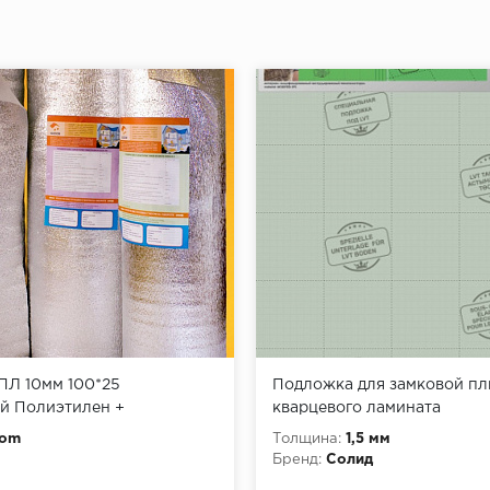
0,4
0
Абсолютная
50
25 лет при нормальных условиях э
ПЛ 10мм 100*25
Подложка для замковой пл
й Полиэтилен +
кварцевого ламината
таллизированный) IzoDom
Dom
Толщина:
1,5 мм
Бренд:
Солид