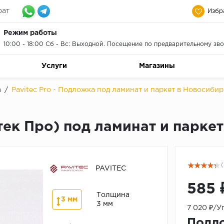
рат
Избр
Режим работы
10:00 - 18:00 Сб - Вс: Выходной. Посещение по предварительному зво
Услуги
Магазины
а
/
Pavitec Pro - Подложка под ламинат и паркет в Новосибир
тек Про) под ламинат и паркет
(
PAVITEC
585 
Толщина
3 мм
3 мм
7 020 ₽/У
Подло