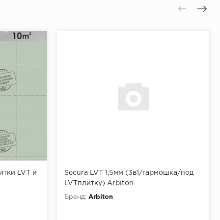
ГОСТ 26605-93
ГОСТ 18268-72
ГОСТ EN 1928-2011
-
ксплуатации
-
итки LVT и
Secura LVT 1,5мм (3в1/гармошка/под
LVTплитку) Arbiton
Бренд:
Arbiton