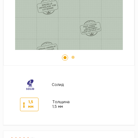
Серый
Бежевый
Дуб светлый
Коричневый
Страна
Австрия
Бельгия
Германия
Франция
Солид
1,5
Толщина
мм
1,5 мм