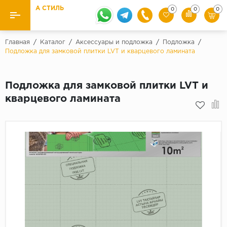
А СТИЛЬ
0
0
0
Назад
Назад
Главная
/
Каталог
/
Аксессуары и подложка
/
Подложка
/
Подложка для замковой плитки LVT и кварцевого ламината
Бренды
Ламинат
Kaindl
Подложка для замковой плитки LVT и
Паркетная доска
Krontex
кварцевого ламината
Ковролин и ковровая плитка
Pergo
Quick Step
Плитка ПВХ
Класс
Линолеум
31 класс
Плинтус
32 класс
33 класс
Кварцевый ламинат SPC
Палитра
Подложка под паркет и ламинат