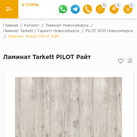
А СТИЛЬ
0
0
0
Назад
Назад
Главная
/
Каталог
/
Ламинат Новосибирск
/
Ламинат Tarkett / Таркетт Новосибирск
/
PILOT 1033 Новосибирск
/
Ламинат Tarkett PILOT Райт
Бренды
Ламинат
Kaindl
Паркетная доска
Ламинат Tarkett PILOT Райт
Krontex
Ковролин и ковровая плитка
Pergo
Quick Step
Плитка ПВХ
Класс
Линолеум
31 класс
Плинтус
32 класс
33 класс
Кварцевый ламинат SPC
Палитра
Подложка под паркет и ламинат