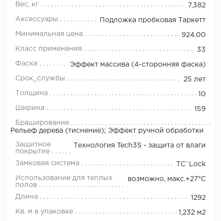
Вес, кг
7,382
Аксессуары
Подложка пробковая Таркетт
Минимальная цена
924.00
Класс применения
33
Фаска
Эффект массива (4-сторонняя фаска)
Срок_службы
25 лет
Толщина
10
Ширина
159
Браширование
Рельеф дерева (тиснение); Эффект ручной обработки
Защитное
Технология Tech3S - защита от влаги
покрытие
Замковая система
TС`Lock
Использование для теплых
возможно, макс.+27°С
полов
Длина
1292
Кв. м в упаковке
1,232 м2