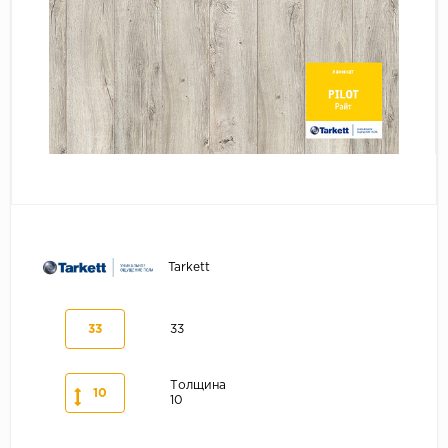
Серый
Бежевый
Дуб светлый
Коричневый
Страна
Австрия
Бельгия
Германия
Франция
Tarkett
33
33
Толщина
10
10